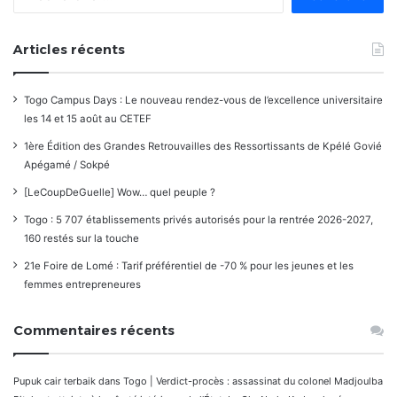
Articles récents
Togo Campus Days : Le nouveau rendez-vous de l’excellence universitaire
les 14 et 15 août au CETEF
1ère Édition des Grandes Retrouvailles des Ressortissants de Kpélé Govié
Apégamé / Sokpé
[LeCoupDeGuelle] Wow… quel peuple ?
Togo : 5 707 établissements privés autorisés pour la rentrée 2026-2027,
160 restés sur la touche
21e Foire de Lomé : Tarif préférentiel de -70 % pour les jeunes et les
femmes entrepreneures
Commentaires récents
Pupuk cair terbaik
dans
Togo | Verdict-procès : assassinat du colonel Madjoulba