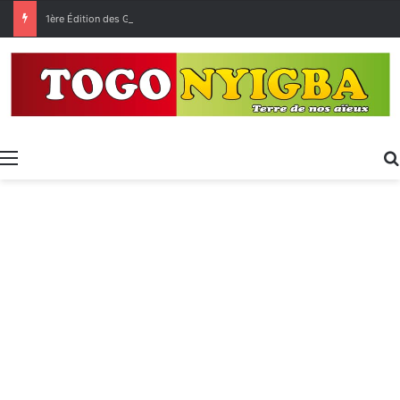
1ère Édition des Grandes Retrouvailles des Ressortissants de Kpélé Govié Apégamé / Sokpé
Menu