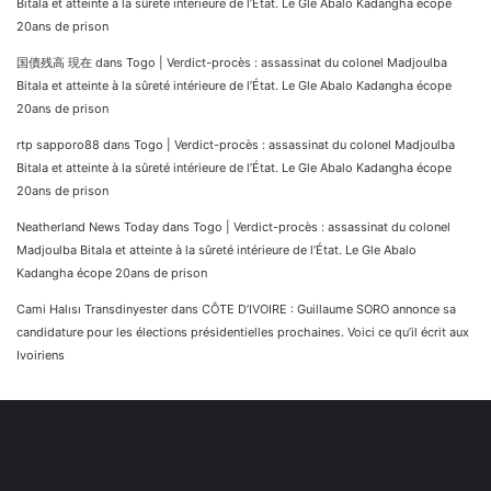
Bitala et atteinte à la sûreté intérieure de l’État. Le Gle Abalo Kadangha écope
20ans de prison
国債残高 現在
dans
Togo | Verdict-procès : assassinat du colonel Madjoulba
Bitala et atteinte à la sûreté intérieure de l’État. Le Gle Abalo Kadangha écope
20ans de prison
rtp sapporo88
dans
Togo | Verdict-procès : assassinat du colonel Madjoulba
Bitala et atteinte à la sûreté intérieure de l’État. Le Gle Abalo Kadangha écope
20ans de prison
Neatherland News Today
dans
Togo | Verdict-procès : assassinat du colonel
Madjoulba Bitala et atteinte à la sûreté intérieure de l’État. Le Gle Abalo
Kadangha écope 20ans de prison
Cami Halısı Transdinyester
dans
CÔTE D’IVOIRE : Guillaume SORO annonce sa
candidature pour les élections présidentielles prochaines. Voici ce qu’il écrit aux
Ivoiriens