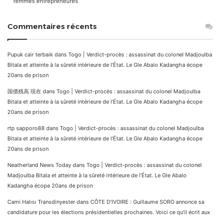
femmes entrepreneures
Commentaires récents
Pupuk cair terbaik
dans
Togo | Verdict-procès : assassinat du colonel Madjoulba
Bitala et atteinte à la sûreté intérieure de l’État. Le Gle Abalo Kadangha écope
20ans de prison
国債残高 現在
dans
Togo | Verdict-procès : assassinat du colonel Madjoulba
Bitala et atteinte à la sûreté intérieure de l’État. Le Gle Abalo Kadangha écope
20ans de prison
rtp sapporo88
dans
Togo | Verdict-procès : assassinat du colonel Madjoulba
Bitala et atteinte à la sûreté intérieure de l’État. Le Gle Abalo Kadangha écope
20ans de prison
Neatherland News Today
dans
Togo | Verdict-procès : assassinat du colonel
Madjoulba Bitala et atteinte à la sûreté intérieure de l’État. Le Gle Abalo
Kadangha écope 20ans de prison
Cami Halısı Transdinyester
dans
CÔTE D’IVOIRE : Guillaume SORO annonce sa
candidature pour les élections présidentielles prochaines. Voici ce qu’il écrit aux