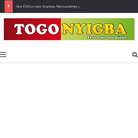
1ère Édition des Grandes Retrouvailles des Ressortissants de Kpélé Govié Apégamé / Sokpé
Menu