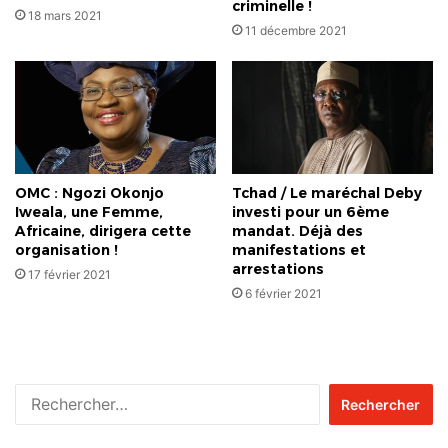
criminelle !
18 mars 2021
11 décembre 2021
OMC : Ngozi Okonjo
Tchad / Le maréchal Deby
Iweala, une Femme,
investi pour un 6ème
Africaine, dirigera cette
mandat. Déjà des
organisation !
manifestations et
arrestations
17 février 2021
6 février 2021
Rechercher :