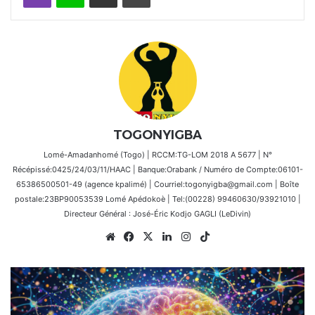
TOGONYIGBA
Lomé-Amadanhomé (Togo) | RCCM:TG-LOM 2018 A 5677 | N°
Récépissé:0425/24/03/11/HAAC | Banque:Orabank / Numéro de Compte:06101-
65386500501-49 (agence kpalimé) | Courriel:togonyigba@gmail.com | Boîte
postale:23BP90053539 Lomé Apédokoè | Tel:(00228) 99460630/93921010 |
Directeur Général : José-Éric Kodjo GAGLI (LeDivin)
Website
Facebook
X
Linkedin
Instagram
TikTok