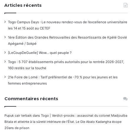
Articles récents
Togo Campus Days : Le nouveau rendez-vous de l’excellence universitaire
les 14 et 15 août au CETEF
1ère Édition des Grandes Retrouvailles des Ressortissants de Kpélé Govié
Apégamé / Sokpé
[LeCoupDeGuelle] Wow… quel peuple ?
Togo : 5 707 établissements privés autorisés pour la rentrée 2026-2027,
160 restés sur la touche
21e Foire de Lomé : Tarif préférentiel de -70 % pour les jeunes et les
femmes entrepreneures
Commentaires récents
Pupuk cair terbaik
dans
Togo | Verdict-procès : assassinat du colonel Madjoulba
Bitala et atteinte à la sûreté intérieure de l’État. Le Gle Abalo Kadangha écope
20ans de prison