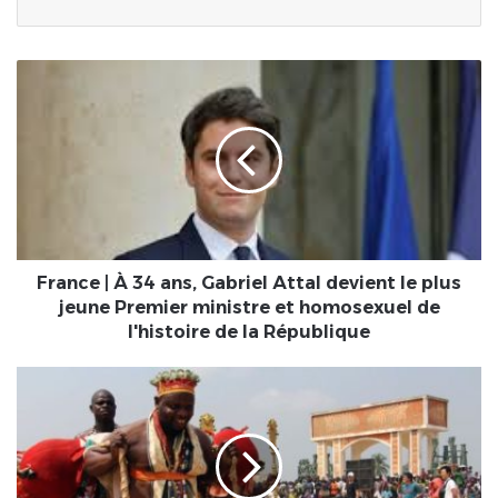
France
|
À
34
ans,
Gabriel
Attal
devient
le
plus
France | À 34 ans, Gabriel Attal devient le plus
jeune
jeune Premier ministre et homosexuel de
Premier
l'histoire de la République
ministre
et
Bénin-
homosexuel
Ouidah
de
|
l'histoire
Les
de
"Vodun
la
Days"