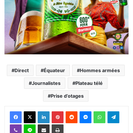
Direct
Équateur
Hommes armées
Journalistes
Plateau télé
Prise d’otages
Facebook
X
Linkedin
Pinterest
Reddit
Messenger
WhatsApp
Telegra
Viber
Ligne
Partager par email
Imprimer