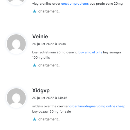
viagra online order
erection problems
buy prednisone 20mg
:
chargement…
d
Veinie
i
29 juillet 2022 à 3h04
t
buy isotretinoin 20mg generic
buy amoxil pills
buy aurogra
:
100mg pills
chargement…
d
Xidgvp
i
30 juillet 2022 à 14h46
t
sildalis over the counter
order lamotrigine 50mg online cheap
:
buy cozaar 50mg for sale
chargement…