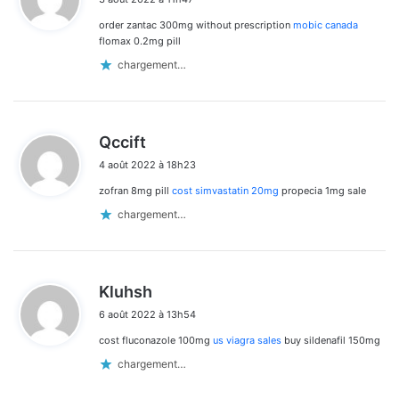
t
order zantac 300mg without prescription
mobic canada
:
flomax 0.2mg pill
chargement…
d
Qccift
i
4 août 2022 à 18h23
t
zofran 8mg pill
cost simvastatin 20mg
propecia 1mg sale
:
chargement…
d
Kluhsh
i
6 août 2022 à 13h54
t
cost fluconazole 100mg
us viagra sales
buy sildenafil 150mg
:
chargement…