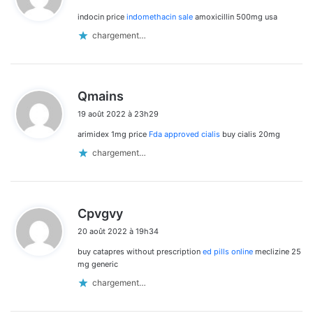
t
indocin price
indomethacin sale
amoxicillin 500mg usa
:
chargement…
d
Qmains
i
19 août 2022 à 23h29
t
arimidex 1mg price
Fda approved cialis
buy cialis 20mg
:
chargement…
d
Cpvgvy
i
20 août 2022 à 19h34
t
buy catapres without prescription
ed pills online
meclizine 25
:
mg generic
chargement…