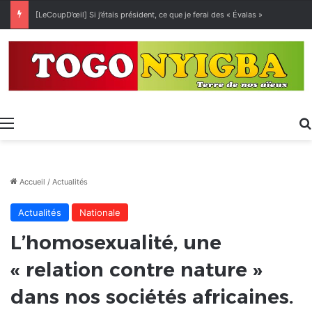
[LeCoupD’œil] Si j’étais président, ce que je ferai des « Évalas »
Menu
Accueil
/
Actualités
Actualités
Nationale
L’homosexualité, une
« relation contre nature »
dans nos sociétés africaines.