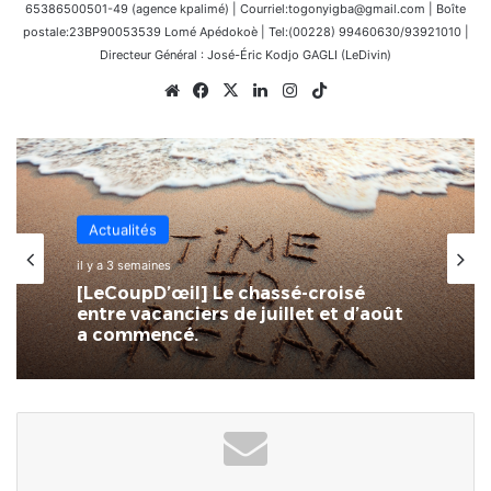
65386500501-49 (agence kpalimé) | Courriel:togonyigba@gmail.com | Boîte
postale:23BP90053539 Lomé Apédokoè | Tel:(00228) 99460630/93921010 |
Directeur Général : José-Éric Kodjo GAGLI (LeDivin)
Website
Facebook
X
Linkedin
Instagram
TikTok
Actualités
il y a 3 semaines
[LeCoupD’œil] Le chassé-croisé
entre vacanciers de juillet et d’août
a commencé.