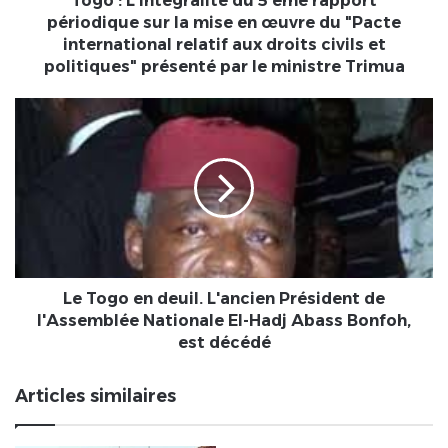
Togo : L'intégralité du 5 ème rapport
mise
périodique sur la mise en œuvre du "Pacte
en
international relatif aux droits civils et
œuvre
politiques" présenté par le ministre Trimua
du
"Pacte
Le
international
Togo
relatif
en
aux
deuil.
droits
L'ancien
civils
Président
et
de
politiques"
l'Assemblée
présenté
Nationale
par
El-
Le Togo en deuil. L'ancien Président de
le
Hadj
l'Assemblée Nationale El-Hadj Abass Bonfoh,
ministre
Abass
est décédé
Trimua
Bonfoh,
est
Articles similaires
décédé