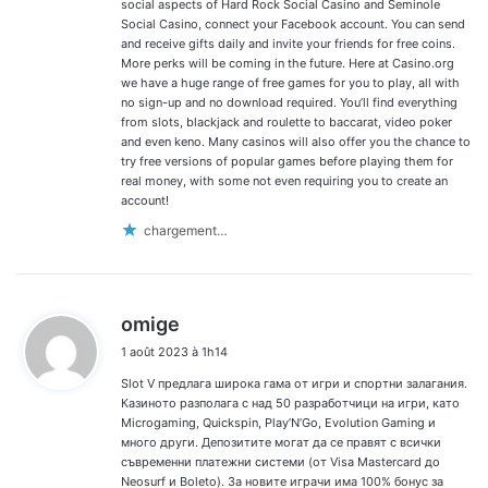
social aspects of Hard Rock Social Casino and Seminole
Social Casino, connect your Facebook account. You can send
and receive gifts daily and invite your friends for free coins.
More perks will be coming in the future. Here at Casino.org
we have a huge range of free games for you to play, all with
no sign-up and no download required. You’ll find everything
from slots, blackjack and roulette to baccarat, video poker
and even keno. Many casinos will also offer you the chance to
try free versions of popular games before playing them for
real money, with some not even requiring you to create an
account!
chargement…
d
omige
i
1 août 2023 à 1h14
t
Slot V предлага широка гама от игри и спортни залагания.
:
Казиното разполага с над 50 разработчици на игри, като
Microgaming, Quickspin, Play’N’Go, Evolution Gaming и
много други. Депозитите могат да се правят с всички
съвременни платежни системи (от Visa Mastercard до
Neosurf и Boleto). За новите играчи има 100% бонус за