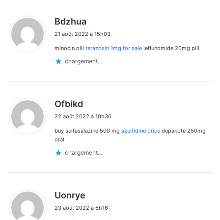
d
Bdzhua
i
21 août 2022 à 15h03
t
minocin pill
terazosin 1mg for sale
leflunomide 20mg pill
:
chargement…
d
Ofbikd
i
22 août 2022 à 10h36
t
buy sulfasalazine 500 mg
azulfidine price
depakote 250mg
:
oral
chargement…
d
Uonrye
i
23 août 2022 à 6h16
t