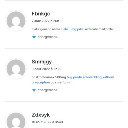
d
Fbnkgc
i
7 août 2022 à 20h19
t
cialis generic name
cialis 5mg pills
sildenafil mail order
:
chargement…
d
Smmjgy
i
9 août 2022 à 2h29
t
cost zithromax 500mg
buy prednisolone 10mg without
:
prescription
buy metformin
chargement…
d
Zdxsyk
i
10 août 2022 à 8h40
t