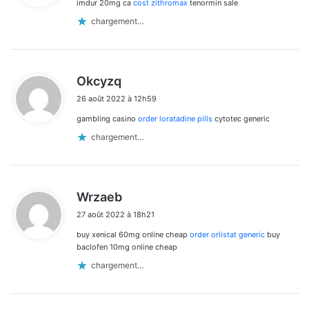
imdur 20mg ca
cost zithromax
tenormin sale
:
chargement…
d
Okcyzq
i
26 août 2022 à 12h59
t
gambling casino
order loratadine pills
cytotec generic
:
chargement…
d
Wrzaeb
i
27 août 2022 à 18h21
t
buy xenical 60mg online cheap
order orlistat generic
buy
:
baclofen 10mg online cheap
chargement…