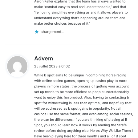
Aaron Keller explains that the team has always wanted to
make “combat easy to read and understandable,” and that
“removing simplifies everything as and it allows players to
understand everything that’s happening around them and
make better choices because of it.”
chargement…
d
Advem
i
25 juillet 2023 à 0h02
t
While b spot aims to be unique in combining horse racing
:
with online casino games, opening up casino play to more
players in more states, the process of getting your account
set up needs to be more efficient as people understandably
want to enjoy this fun product. Also, having to contacting b
spot for withdrawing is less than optimal, and hopefully that
will be addressed as b spot gains in popularity. Not all
casinos use the same format, and even among social casinos,
there can be differences. If you are thinking of playing at B
Spot, you should learn how it works by reading the Strafe
review before doing anything else. Here’s Why We Like Them I
have been playing here for three months and all of B spot