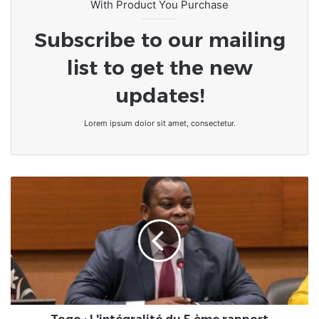
With Product You Purchase
Subscribe to our mailing
list to get the new
updates!
Lorem ipsum dolor sit amet, consectetur.
Togo
:
L'intégralité
du
5
ème
rapport
périodique
sur
la