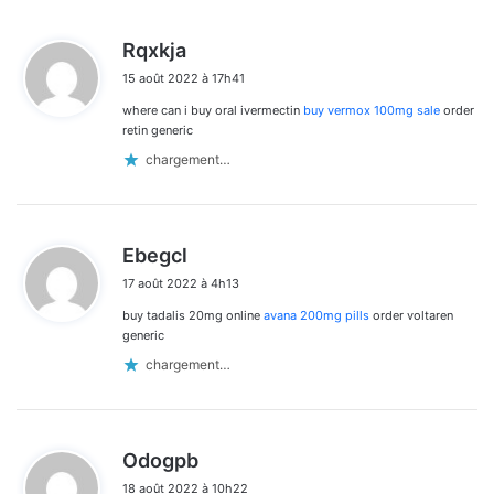
d
Rqxkja
i
15 août 2022 à 17h41
t
where can i buy oral ivermectin
buy vermox 100mg sale
order
:
retin generic
chargement…
d
Ebegcl
i
17 août 2022 à 4h13
t
buy tadalis 20mg online
avana 200mg pills
order voltaren
:
generic
chargement…
d
Odogpb
i
18 août 2022 à 10h22