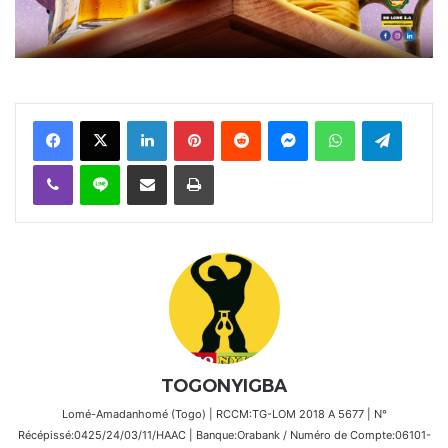
Facebook
X
Linkedin
Pinterest
Reddit
Messenger
WhatsApp
Telegra
Viber
Ligne
Partager par email
Imprimer
TOGONYIGBA
Lomé-Amadanhomé (Togo) | RCCM:TG-LOM 2018 A 5677 | N°
Récépissé:0425/24/03/11/HAAC | Banque:Orabank / Numéro de Compte:06101-