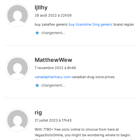
d
Ijllhy
i
28 août 2022 à 22h59
t
buy zanaflex generic
buy tizanidine 2mg generic
brand reglan
:
chargement…
d
MatthewWew
i
7 novembre 2022 à 8h46
t
canadapharmacy com
canadian drug store prices
:
chargement…
d
rig
i
21 juillet 2023 à 17h43
t
With 7780+ free slots online to choose from here at
:
VegasSlotsOnline, you might be wondering where to begin.