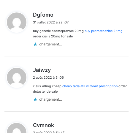
d
Dgfomo
i
31 juillet 2022 à 22h07
t
buy generic esomeprazole 20mg
buy promethazine 25mg
:
order cialis 20mg for sale
chargement…
d
Jaiwzy
i
2 août 2022 à 5h06
t
cialis 40mg cheap
cheap tadalafil without prescription
order
:
dutasteride sale
chargement…
d
Cvmnok
i
3 août 2022 à 11h47