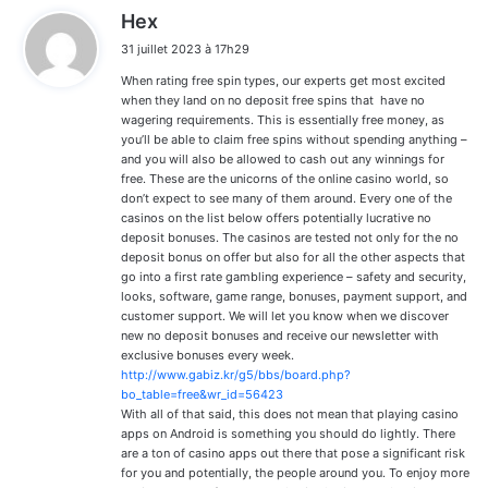
d
Hex
i
31 juillet 2023 à 17h29
t
When rating free spin types, our experts get most excited
:
when they land on no deposit free spins that have no
wagering requirements. This is essentially free money, as
you’ll be able to claim free spins without spending anything –
and you will also be allowed to cash out any winnings for
free. These are the unicorns of the online casino world, so
don’t expect to see many of them around. Every one of the
casinos on the list below offers potentially lucrative no
deposit bonuses. The casinos are tested not only for the no
deposit bonus on offer but also for all the other aspects that
go into a first rate gambling experience – safety and security,
looks, software, game range, bonuses, payment support, and
customer support. We will let you know when we discover
new no deposit bonuses and receive our newsletter with
exclusive bonuses every week.
http://www.gabiz.kr/g5/bbs/board.php?
bo_table=free&wr_id=56423
With all of that said, this does not mean that playing casino
apps on Android is something you should do lightly. There
are a ton of casino apps out there that pose a significant risk
for you and potentially, the people around you. To enjoy more