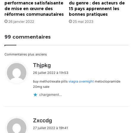
performance satisfaisante
du genre : des acteurs de
de mise en œuvre des
15 pays apprennent les
réformes communautaires
bonnes pratiques
26 janvier 2022
25 mai 2023
99 commentaires
Navigation
Commentaires plus anciens
d
Thjpkg
dans
i
26 juillet 2022 à 11h53
t
les
buy methotrexate pills
viagra overnight
metoclopramide
:
commentaires
20mg sale
chargement…
d
Zxccdg
i
27 juillet 2022 à 19h41
t