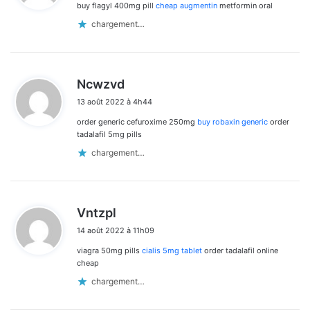
buy flagyl 400mg pill
cheap augmentin
metformin oral
:
chargement…
d
Ncwzvd
i
13 août 2022 à 4h44
t
order generic cefuroxime 250mg
buy robaxin generic
order
:
tadalafil 5mg pills
chargement…
d
Vntzpl
i
14 août 2022 à 11h09
t
viagra 50mg pills
cialis 5mg tablet
order tadalafil online
:
cheap
chargement…