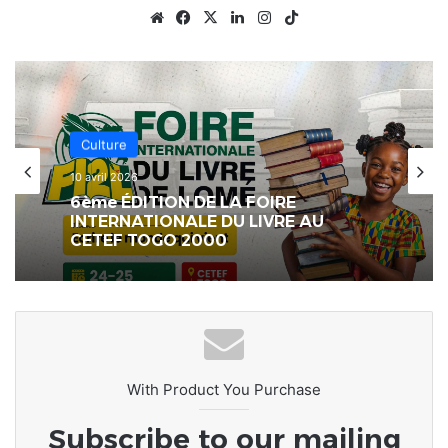
Website
Facebook
X
Linkedin
Instagram
TikTok
Échos des Écoles
25 février 2026
[LeCoupDeGuelle] Un enseignant ne
se limite pas à instruire des élèves ;
il façonne toute une génération…
With Product You Purchase
Subscribe to our mailing