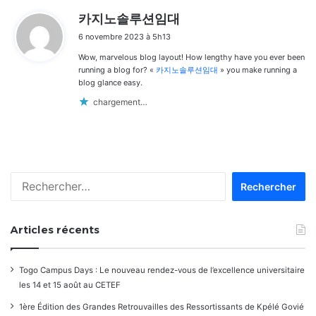
d
카지노솔루션임대
i
6 novembre 2023 à 5h13
t
Wow, marvelous blog layout! How lengthy have you ever been
:
running a blog for? «
카지노솔루션임대
» you make running a
blog glance easy.
chargement…
Rechercher :
Articles récents
Togo Campus Days : Le nouveau rendez-vous de l’excellence universitaire
les 14 et 15 août au CETEF
1ère Édition des Grandes Retrouvailles des Ressortissants de Kpélé Govié