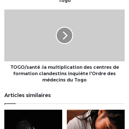
Togo
Fibre
à
TOGO/santé
domicile
:la
(
multiplication
Canal
des
Box)
centres
de
de
l'opérateur
formation
GVA-
clandestins
Togo
inquiète
l'Ordre
TOGO/santé :la multiplication des centres de
des
formation clandestins inquiète l'Ordre des
médecins
médecins du Togo
du
Togo
Articles similaires