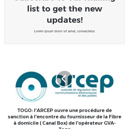
list to get the new
updates!
Lorem ipsum dolor sit amet, consectetur.
TOGO:
l'ARCEP
ouvre
une
procédure
de
sanction
à
l'encontre
du
TOGO: l'ARCEP ouvre une procédure de
fournisseur
sanction à l'encontre du fournisseur de la Fibre
de
à domicile ( Canal Box) de l'opérateur GVA-
la