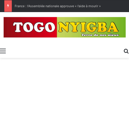
[LeCoupD’œil] Le chassé-croisé entre vacanciers de juillet et d’août a commencé.
Menu