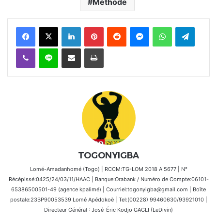
Méthode
Facebook
X
Linkedin
Pinterest
Reddit
Messenger
WhatsApp
Telegra
Viber
Ligne
Partager par email
Imprimer
TOGONYIGBA
Lomé-Amadanhomé (Togo) | RCCM:TG-LOM 2018 A 5677 | N°
Récépissé:0425/24/03/11/HAAC | Banque:Orabank / Numéro de Compte:06101-
65386500501-49 (agence kpalimé) | Courriel:togonyigba@gmail.com | Boîte
postale:23BP90053539 Lomé Apédokoè | Tel:(00228) 99460630/93921010 |
Directeur Général : José-Éric Kodjo GAGLI (LeDivin)