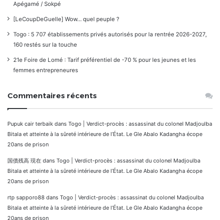
Apégamé / Sokpé
[LeCoupDeGuelle] Wow… quel peuple ?
Togo : 5 707 établissements privés autorisés pour la rentrée 2026-2027,
160 restés sur la touche
21e Foire de Lomé : Tarif préférentiel de -70 % pour les jeunes et les
femmes entrepreneures
Commentaires récents
Pupuk cair terbaik
dans
Togo | Verdict-procès : assassinat du colonel Madjoulba
Bitala et atteinte à la sûreté intérieure de l’État. Le Gle Abalo Kadangha écope
20ans de prison
国債残高 現在
dans
Togo | Verdict-procès : assassinat du colonel Madjoulba
Bitala et atteinte à la sûreté intérieure de l’État. Le Gle Abalo Kadangha écope
20ans de prison
rtp sapporo88
dans
Togo | Verdict-procès : assassinat du colonel Madjoulba
Bitala et atteinte à la sûreté intérieure de l’État. Le Gle Abalo Kadangha écope
20ans de prison