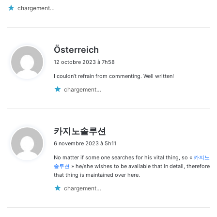
chargement…
d
Österreich
i
12 octobre 2023 à 7h58
t
I couldn’t refrain from commenting. Well written!
:
chargement…
d
카지노솔루션
i
6 novembre 2023 à 5h11
t
No matter if some one searches for his vital thing, so «
카지노
:
솔루션
» he/she wishes to be available that in detail, therefore
that thing is maintained over here.
chargement…