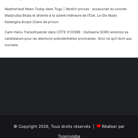
Neatherland News Today
dans
Togo | Verdict-procès : assassinat du colonel
Madjoulba Bitala et atteinte à la sûreté intérieure de l’État. Le Gle Abalo
Kadangha écope 20ans de prison
Cami Halısı Transdinyester
dans
CÔTE D’IVOIRE : Guillaume SORO annonce sa
candidature pour les élections présidentielles prochaines. Voici ce qu’il écrit aux
Ivoiriens
© Copyright 2026, Tous droits réservés |
Réaliser par
Togonyigba