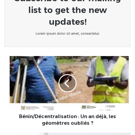
list to get the new
updates!
Lorem ipsum dolor sit amet, consectetur.
Bénin/Décentralisation
:
Un
an
déjà,
les
géomètres
oubliés
?
Bénin/Décentralisation : Un an déjà, les
géomètres oubliés ?