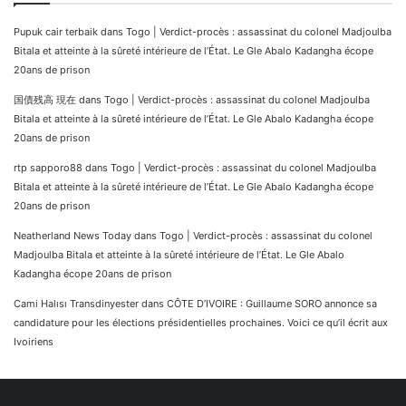
Pupuk cair terbaik
dans
Togo | Verdict-procès : assassinat du colonel Madjoulba
Bitala et atteinte à la sûreté intérieure de l’État. Le Gle Abalo Kadangha écope
20ans de prison
国債残高 現在
dans
Togo | Verdict-procès : assassinat du colonel Madjoulba
Bitala et atteinte à la sûreté intérieure de l’État. Le Gle Abalo Kadangha écope
20ans de prison
rtp sapporo88
dans
Togo | Verdict-procès : assassinat du colonel Madjoulba
Bitala et atteinte à la sûreté intérieure de l’État. Le Gle Abalo Kadangha écope
20ans de prison
Neatherland News Today
dans
Togo | Verdict-procès : assassinat du colonel
Madjoulba Bitala et atteinte à la sûreté intérieure de l’État. Le Gle Abalo
Kadangha écope 20ans de prison
Cami Halısı Transdinyester
dans
CÔTE D’IVOIRE : Guillaume SORO annonce sa
candidature pour les élections présidentielles prochaines. Voici ce qu’il écrit aux
Ivoiriens