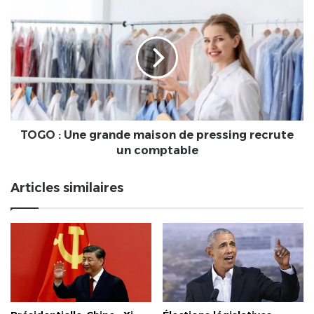
TOGO
:
Une
grande
maison
de
pressing
recrute
un
comptable
TOGO : Une grande maison de pressing recrute
un comptable
Articles similaires