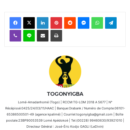
Facebook
X
Linkedin
Pinterest
Reddit
Messenger
WhatsApp
Telegra
Viber
Ligne
Partager par email
Imprimer
TOGONYIGBA
Lomé-Amadanhomé (Togo) | RCCM:TG-LOM 2018 A 5677 | N°
Récépissé:0425/24/03/11/HAAC | Banque:Orabank / Numéro de Compte:06101-
65386500501-49 (agence kpalimé) | Courriel:togonyigba@gmail.com | Boîte
postale:23BP90053539 Lomé Apédokoè | Tel:(00228) 99460630/93921010 |
Directeur Général : José-Éric Kodjo GAGLI (LeDivin)