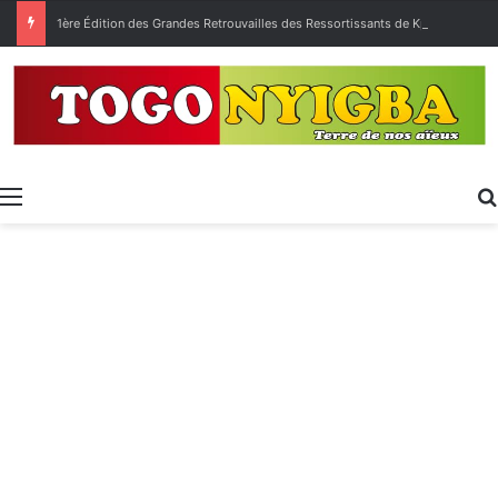
1ère Édition des Grandes Retrouvailles des Ressortissants de Kpélé Govié Apégamé / Sokpé
Menu