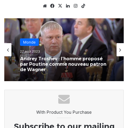
Website
Facebook
X
Linkedin
Instagram
TikTok
Monde
Monde
27 août 2023
12 juin 2023
À Riyadh, le Togo a rejoint la
Andrey Troshev : l’homme proposé
Coalition mondiale anti-Daech
par Poutine comme nouveau patron
de Wagner
With Product You Purchase
Subscribe to our mailing