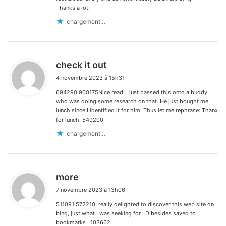
Thanks a lot.
chargement…
d
check it out
i
4 novembre 2023 à 15h31
t
694290 900175Nice read. I just passed this onto a buddy
:
who was doing some research on that. He just bought me
lunch since I identified it for him! Thus let me rephrase: Thanx
for lunch! 549200
chargement…
d
more
i
7 novembre 2023 à 13h06
t
511091 572210I really delighted to discover this web site on
:
bing, just what I was seeking for : D besides saved to
bookmarks . 103662