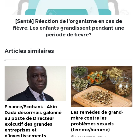
de
fièvre:
Les
enfants
[Santé] Réaction de l'organisme en cas de
grandissent
fièvre: Les enfants grandissent pendant une
pendant
période de fièvre?
une
période
Articles similaires
de
fièvre?
Finance/Ecobank : Akin
Les remèdes de grand-
Dada désormais galonné
mère contre les
au poste de Directeur
problèmes sexuels
exécutif des grandes
(femme/homme)
entreprises et
d’investissements