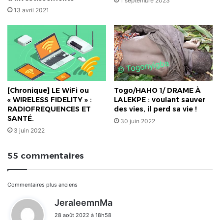
1 septembre 2023
13 avril 2021
[Chronique] LE WiFi ou
Togo/HAHO 1/ DRAME À
« WIRELESS FIDELITY » :
LALEKPE : voulant sauver
RADIOFREQUENCES ET
des vies, il perd sa vie !
SANTÉ.
30 juin 2022
3 juin 2022
55 commentaires
Navigation
Commentaires plus anciens
d
JeraleemnMa
dans
i
28 août 2022 à 18h58
t