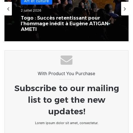
17 juin 2026
Art et culture
À Lomé, les acteurs de la culture et
des médias se mobilisent pour
2 juillet 2026
organiser une grande SOIRÉE -
HOMMAGE dédiée à Eugène ATIGAN.
Togo : Succès retentissant pour
l’hommage inédit à Eugène ATIGAN-
AMETI
With Product You Purchase
Subscribe to our mailing
list to get the new
updates!
Lorem ipsum dolor sit amet, consectetur.