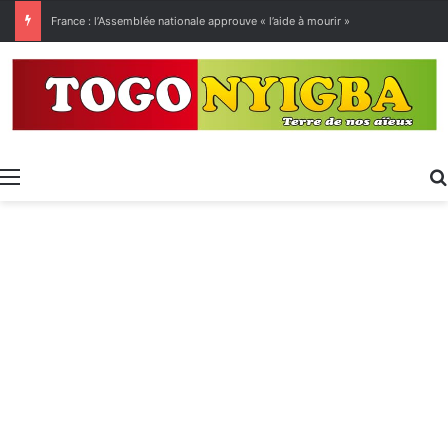
[LeCoupD’œil] Le chassé-croisé entre vacanciers de juillet et d’août a commencé.
Menu