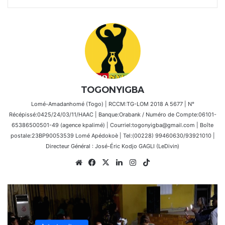
TOGONYIGBA
Lomé-Amadanhomé (Togo) | RCCM:TG-LOM 2018 A 5677 | N°
Récépissé:0425/24/03/11/HAAC | Banque:Orabank / Numéro de Compte:06101-
65386500501-49 (agence kpalimé) | Courriel:togonyigba@gmail.com | Boîte
postale:23BP90053539 Lomé Apédokoè | Tel:(00228) 99460630/93921010 |
Directeur Général : José-Éric Kodjo GAGLI (LeDivin)
Website
Facebook
X
Linkedin
Instagram
TikTok
Actualités