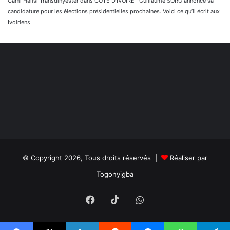
Cami Halısı Transdinyester
dans
CÔTE D’IVOIRE : Guillaume SORO annonce sa
candidature pour les élections présidentielles prochaines. Voici ce qu’il écrit aux
Ivoiriens
© Copyright 2026, Tous droits réservés |
Réaliser par
Togonyigba
Facebook
TikTok
WhatsApp