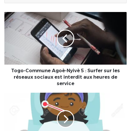
Togo-
Commune
Agoè-
Nyivè
5
:
Surfer
sur
les
réseaux
Togo-Commune Agoè-Nyivè 5 : Surfer sur les
sociaux
réseaux sociaux est interdit aux heures de
est
service
interdit
aux
[Santé]
heures
Réaction
de
de
service
l'organisme
en
cas