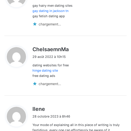
les
gay hairy men dating sites
:
commentaires
gay dating in jackson tn
gay fetish dating app
chargement…
d
ChelsaemnMa
i
29 août 2022 à 10h15
t
dating websites for free
:
hinge dating site
free dating ads
chargement…
d
Ilene
i
28 octobre 2023 à 8h46
t
Your mode of explaining all in this piece of writing is truly
:
fastidious, every one can effortlessly be aware of it,