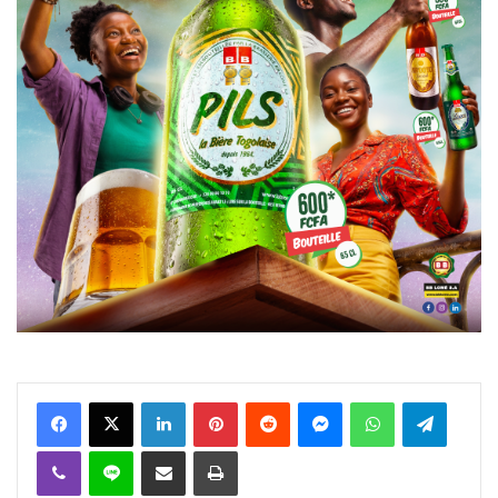
Facebook
X
Linkedin
Pinterest
Reddit
Messenger
WhatsApp
Telegra
Viber
Ligne
Partager par email
Imprimer