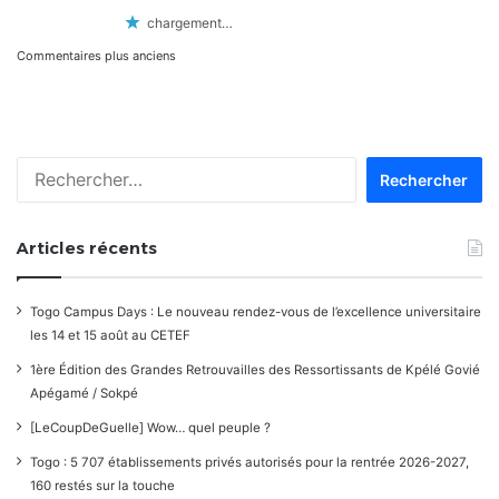
chargement…
Navigation
Commentaires plus anciens
dans
les
Rechercher :
commentaires
Articles récents
Togo Campus Days : Le nouveau rendez-vous de l’excellence universitaire
les 14 et 15 août au CETEF
1ère Édition des Grandes Retrouvailles des Ressortissants de Kpélé Govié
Apégamé / Sokpé
[LeCoupDeGuelle] Wow… quel peuple ?
Togo : 5 707 établissements privés autorisés pour la rentrée 2026-2027,
160 restés sur la touche