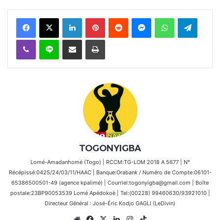
Facebook
X
Linkedin
Pinterest
Reddit
Messenger
WhatsApp
Telegra
Viber
Ligne
Partager par email
Imprimer
TOGONYIGBA
Lomé-Amadanhomé (Togo) | RCCM:TG-LOM 2018 A 5677 | N°
Récépissé:0425/24/03/11/HAAC | Banque:Orabank / Numéro de Compte:06101-
65386500501-49 (agence kpalimé) | Courriel:togonyigba@gmail.com | Boîte
postale:23BP90053539 Lomé Apédokoè | Tel:(00228) 99460630/93921010 |
Directeur Général : José-Éric Kodjo GAGLI (LeDivin)
Website
Facebook
X
Linkedin
Instagram
TikTok