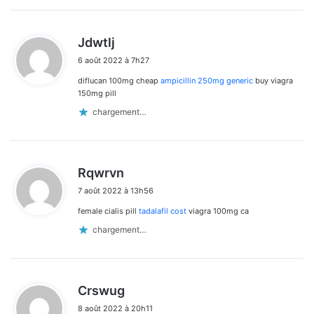
d
Jdwtlj
i
6 août 2022 à 7h27
t
diflucan 100mg cheap
ampicillin 250mg generic
buy viagra
:
150mg pill
chargement…
d
Rqwrvn
i
7 août 2022 à 13h56
t
female cialis pill
tadalafil cost
viagra 100mg ca
:
chargement…
d
Crswug
i
8 août 2022 à 20h11
t