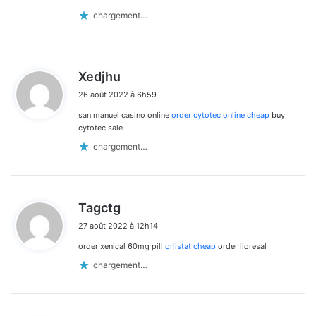
chargement…
d
Xedjhu
i
26 août 2022 à 6h59
t
san manuel casino online
order cytotec online cheap
buy
:
cytotec sale
chargement…
d
Tagctg
i
27 août 2022 à 12h14
t
order xenical 60mg pill
orlistat cheap
order lioresal
:
chargement…