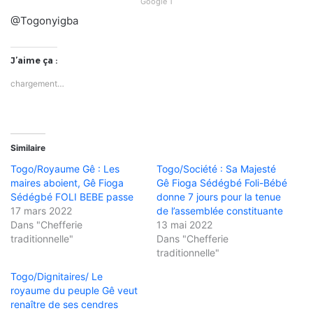
Google 1
@Togonyigba
J’aime ça :
chargement…
Similaire
Togo/Royaume Gê : Les
Togo/Société : Sa Majesté
maires aboient, Gê Fioga
Gê Fioga Sédégbé Foli-Bébé
Sédégbé FOLI BEBE passe
donne 7 jours pour la tenue
17 mars 2022
de l’assemblée constituante
Dans "Chefferie
13 mai 2022
traditionnelle"
Dans "Chefferie
traditionnelle"
Togo/Dignitaires/ Le
royaume du peuple Gê veut
renaître de ses cendres