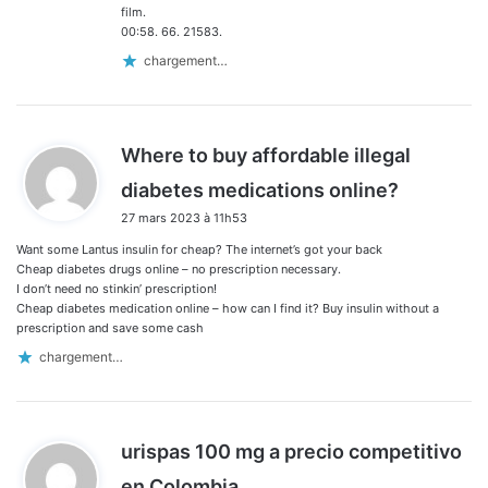
film.
00:58. 66. 21583.
chargement…
Where to buy affordable illegal
d
diabetes medications online?
i
27 mars 2023 à 11h53
t
Want some Lantus insulin for cheap? The internet’s got your back
:
Cheap diabetes drugs online – no prescription necessary.
I don’t need no stinkin’ prescription!
Cheap diabetes medication online – how can I find it? Buy insulin without a
prescription and save some cash
chargement…
urispas 100 mg a precio competitivo
d
en Colombia