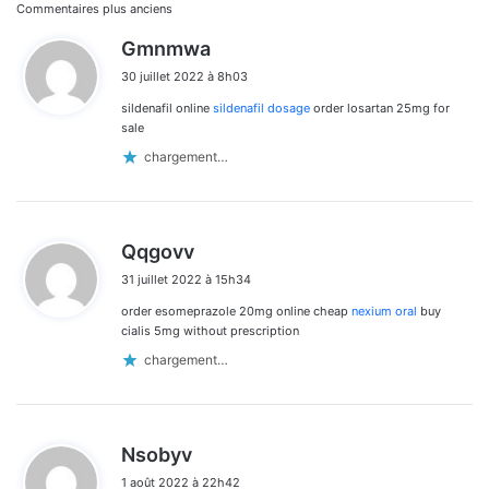
Navigation
Commentaires plus anciens
d
Gmnmwa
dans
i
30 juillet 2022 à 8h03
t
les
sildenafil online
sildenafil dosage
order losartan 25mg for
:
commentaires
sale
chargement…
d
Qqgovv
i
31 juillet 2022 à 15h34
t
order esomeprazole 20mg online cheap
nexium oral
buy
:
cialis 5mg without prescription
chargement…
d
Nsobyv
i
1 août 2022 à 22h42
t