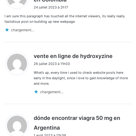
i
24 juillet 2023 à 2h17
t
I am sure this paragraph has touched all the internet viewers, its really really
:
fastidious post on building up new webpage.
chargement…
d
vente en ligne de hydroxyzine
i
26 juillet 2023 à 11h03
t
What’s up, every time i used to check website posts here
:
early in the daylight, since i love to gain knowledge of more
and more.
chargement…
dónde encontrar viagra 50 mg en
d
Argentina
i
1 août 2023 à 17h39