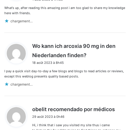
t
What’s up, after reading this amazing post i am too glad to share my knowledge
:
here with friends.
chargement…
Wo kann ich arcoxia 90 mg in den
d
Niederlanden finden?
i
18 août 2023 à 8h45
t
I pay a quick visit day-to-day a few blogs and blogs to read articles or reviews,
:
except this weblog presents quality based posts.
chargement…
d
obelit recomendado por médicos
i
29 août 2023 à 0h46
t
Hi, i think that i saw you visited my site thus i came
: