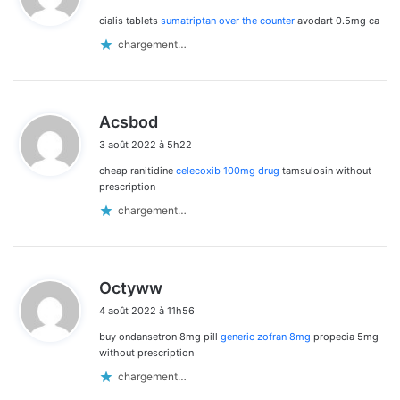
cialis tablets
sumatriptan over the counter
avodart 0.5mg ca
:
chargement…
d
Acsbod
i
3 août 2022 à 5h22
t
cheap ranitidine
celecoxib 100mg drug
tamsulosin without
:
prescription
chargement…
d
Octyww
i
4 août 2022 à 11h56
t
buy ondansetron 8mg pill
generic zofran 8mg
propecia 5mg
:
without prescription
chargement…