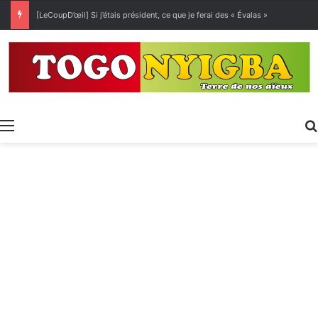
[LeCoupD’œil] Si j’étais président, ce que je ferai des « Évalas »
Menu