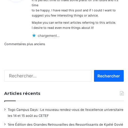
:
time
to be happy. I have read this post and if I could I want to
suggest you few interesting things or advice.
Maybe you can write next articles referring to this article.
I desire to read even more things about it!
chargement…
Navigation
Commentaires plus anciens
dans
les
Rechercher :
commentaires
Articles récents
Togo Campus Days : Le nouveau rendez-vous de l’excellence universitaire
les 14 et 15 août au CETEF
1ère Édition des Grandes Retrouvailles des Ressortissants de Kpélé Govié