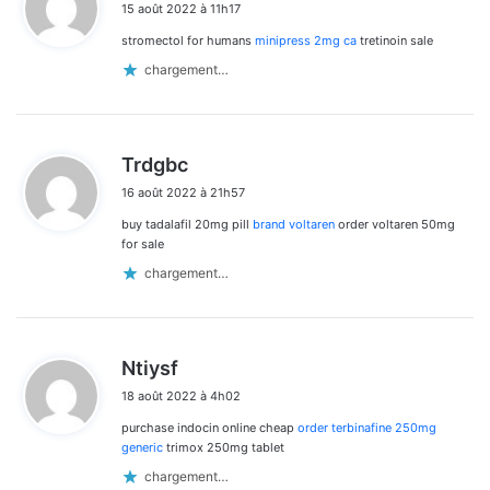
15 août 2022 à 11h17
t
stromectol for humans
minipress 2mg ca
tretinoin sale
:
chargement…
d
Trdgbc
i
16 août 2022 à 21h57
t
buy tadalafil 20mg pill
brand voltaren
order voltaren 50mg
:
for sale
chargement…
d
Ntiysf
i
18 août 2022 à 4h02
t
purchase indocin online cheap
order terbinafine 250mg
:
generic
trimox 250mg tablet
chargement…