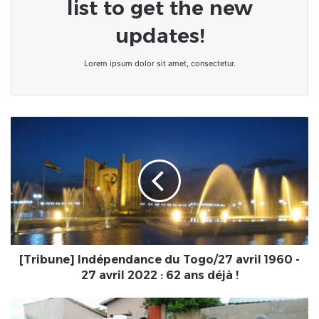
list to get the new
updates!
Lorem ipsum dolor sit amet, consectetur.
[Tribune]
Indépendance
du
Togo/27
avril
1960
-
27
avril
2022
[Tribune] Indépendance du Togo/27 avril 1960 -
:
27 avril 2022 : 62 ans déjà !
62
ans
Togo/HAHO
déjà
3