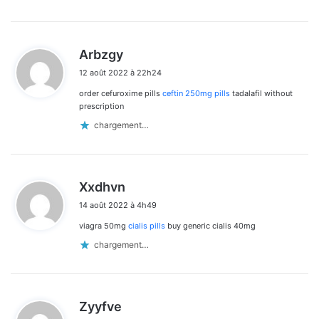
d
Arbzgy
i
12 août 2022 à 22h24
t
order cefuroxime pills
ceftin 250mg pills
tadalafil without
:
prescription
chargement…
d
Xxdhvn
i
14 août 2022 à 4h49
t
viagra 50mg
cialis pills
buy generic cialis 40mg
:
chargement…
d
Zyyfve
i