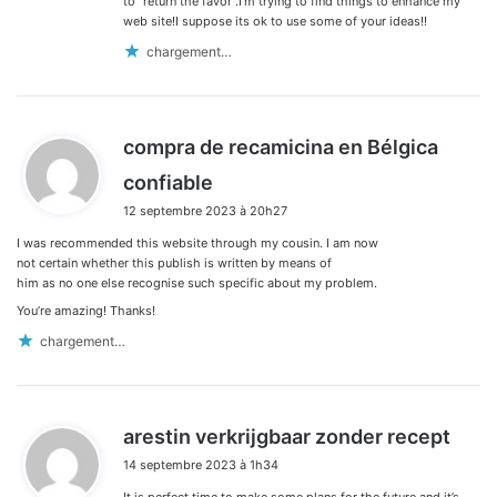
to “return the favor”.I’m trying to find things to enhance my
web site!I suppose its ok to use some of your ideas!!
chargement…
compra de recamicina en Bélgica
d
confiable
i
12 septembre 2023 à 20h27
t
I was recommended this website through my cousin. I am now
:
not certain whether this publish is written by means of
him as no one else recognise such specific about my problem.
You’re amazing! Thanks!
chargement…
d
arestin verkrijgbaar zonder recept
i
14 septembre 2023 à 1h34
t
It is perfect time to make some plans for the future and it’s