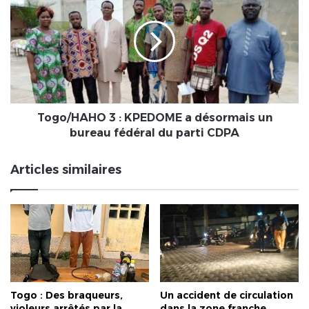
!
:
KPEDOME
a
désormais
un
bureau
fédéral
du
Togo/HAHO 3 : KPEDOME a désormais un
parti
bureau fédéral du parti CDPA
CDPA
Articles similaires
Togo : Des braqueurs,
Un accident de circulation
violeurs arrêtés par la
dans la zone franche