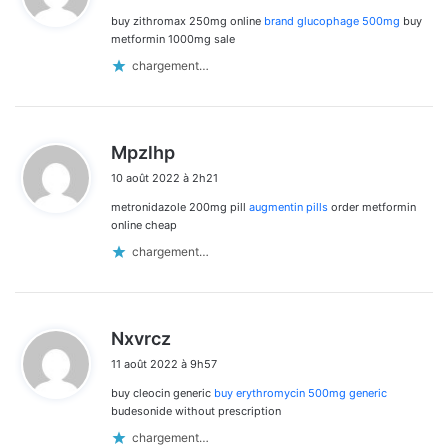
buy zithromax 250mg online
brand glucophage 500mg
buy
:
metformin 1000mg sale
chargement…
d
Mpzlhp
i
10 août 2022 à 2h21
t
metronidazole 200mg pill
augmentin pills
order metformin
:
online cheap
chargement…
d
Nxvrcz
i
11 août 2022 à 9h57
t
buy cleocin generic
buy erythromycin 500mg generic
:
budesonide without prescription
chargement…