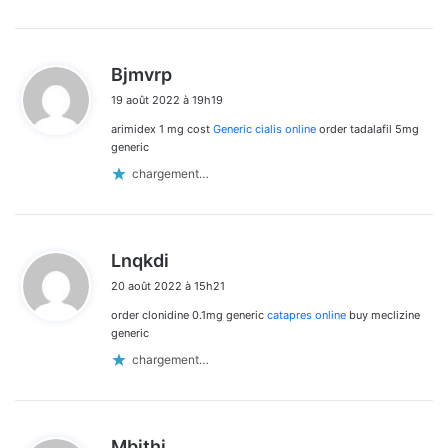
d
Bjmvrp
i
19 août 2022 à 19h19
t
arimidex 1 mg cost
Generic cialis online
order tadalafil 5mg
:
generic
chargement…
d
Lnqkdi
i
20 août 2022 à 15h21
t
order clonidine 0.1mg generic
catapres online
buy meclizine
:
generic
chargement…
d
Mbjthi