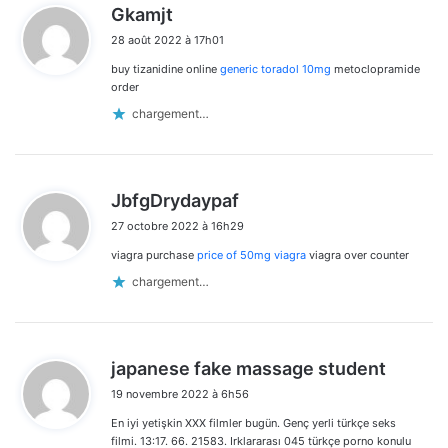
d
Gkamjt
i
28 août 2022 à 17h01
t
buy tizanidine online
generic toradol 10mg
metoclopramide
:
order
chargement…
d
JbfgDrydaypaf
i
27 octobre 2022 à 16h29
t
viagra purchase
price of 50mg viagra
viagra over counter
:
chargement…
d
japanese fake massage student
i
19 novembre 2022 à 6h56
t
En iyi yetişkin XXX filmler bugün. Genç yerli türkçe seks
:
filmi. 13:17. 66. 21583. Irklararası 045 türkçe porno konulu