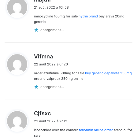
i
21 août 2022 à 10h58
t
minocycline 100mg for sale
hytrin brand
buy arava 20mg
:
generic
chargement…
d
Vifmna
i
22 août 2022 à 6h26
t
order azulfidine 500mg for sale
buy generic depakote 250mg
:
order divalproex 250mg online
chargement…
d
Cjfsxc
i
23 août 2022 à 2h12
t
isosorbide over the counter
tenormin online order
atenolol for
:
sale