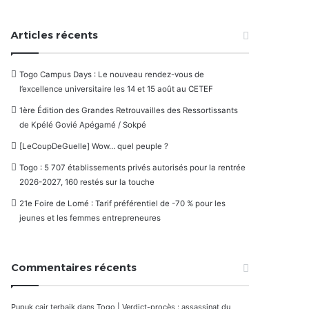
Articles récents
Togo Campus Days : Le nouveau rendez-vous de
l’excellence universitaire les 14 et 15 août au CETEF
1ère Édition des Grandes Retrouvailles des Ressortissants
de Kpélé Govié Apégamé / Sokpé
[LeCoupDeGuelle] Wow… quel peuple ?
Togo : 5 707 établissements privés autorisés pour la rentrée
2026-2027, 160 restés sur la touche
21e Foire de Lomé : Tarif préférentiel de -70 % pour les
jeunes et les femmes entrepreneures
Commentaires récents
Pupuk cair terbaik
dans
Togo | Verdict-procès : assassinat du