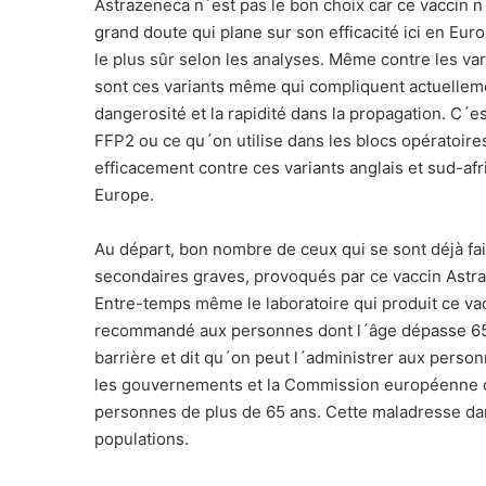
Astrazeneca n´est pas le bon choix car ce vaccin n´
grand doute qui plane sur son efficacité ici en Eur
le plus sûr selon les analyses. Même contre les varia
sont ces variants même qui compliquent actuellemen
dangerosité et la rapidité dans la propagation. C
FFP2 ou ce qu´on utilise dans les blocs opératoire
efficacement contre ces variants anglais et sud-afr
Europe.
Au départ, bon nombre de ceux qui se sont déjà fait
secondaires graves, provoqués par ce vaccin Astraz
Entre-temps même le laboratoire qui produit ce va
recommandé aux personnes dont l´âge dépasse 65 an
barrière et dit qu´on peut l´administrer aux perso
les gouvernements et la Commission européenne ont
personnes de plus de 65 ans. Cette maladresse da
populations.