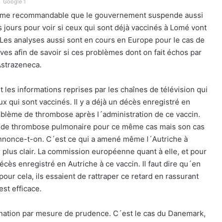
Google 1
t même recommandable que le gouvernement suspende aussi
jours pour voir si ceux qui sont déjà vaccinés à Lomé vont
 Les analyses aussi sont en cours en Europe pour le cas de
es afin de savoir si ces problèmes dont on fait échos par
 Astrazeneca.
t les informations reprises par les chaînes de télévision qui
 qui sont vaccinés. Il y a déjà un décès enregistré en
oblème de thrombose après l´administration de ce vaccin.
es de thrombose pulmonaire pour ce même cas mais son cas
 annonce-t-on. C´est ce qui a amené même l´Autriche à
plus clair. La commission européenne quant à elle, et pour
écès enregistré en Autriche à ce vaccin. Il faut dire qu´en
 pour cela, ils essaient de rattraper ce retard en rassurant
st efficace.
ination par mesure de prudence. C´est le cas du Danemark,