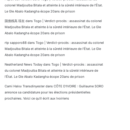
colonel Madjoulba Bitala et atteinte à la sûreté intérieure de l’État.
Le Gle Abalo Kadangha écope 20ans de prison
国債残高 現在
dans
Togo | Verdict-procès : assassinat du colonel
Madjoulba Bitala et atteinte à la sûreté intérieure de l’État. Le Gle
Abalo Kadangha écope 20ans de prison
rtp sapporo88
dans
Togo | Verdict-procès : assassinat du colonel
Madjoulba Bitala et atteinte à la sûreté intérieure de l’État. Le Gle
Abalo Kadangha écope 20ans de prison
Neatherland News Today
dans
Togo | Verdict-procès : assassinat
du colonel Madjoulba Bitala et atteinte à la sûreté intérieure de
l’État. Le Gle Abalo Kadangha écope 20ans de prison
Cami Halısı Transdinyester
dans
CÔTE D’IVOIRE : Guillaume SORO
annonce sa candidature pour les élections présidentielles
prochaines. Voici ce qu’il écrit aux Ivoiriens