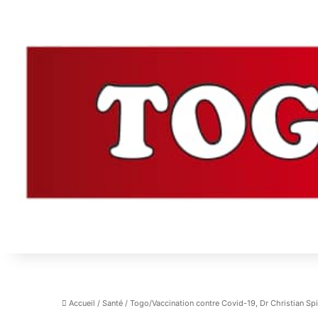
Accueil
/
Santé
/
Togo/Vaccination contre Covid-19, Dr Christian Spi