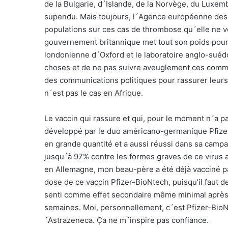
de la Bulgarie, d´Islande, de la Norvège, du Luxem
supendu. Mais toujours, l´Agence européenne des
populations sur ces cas de thrombose qu´elle ne v
gouvernement britannique met tout son poids pour 
londonienne d´Oxford et le laboratoire anglo-suédoi
choses et de ne pas suivre aveuglement ces commu
des communications politiques pour rassurer leurs p
n´est pas le cas en Afrique.
Le vaccin qui rassure et qui, pour le moment n´a p
développé par le duo américano-germanique Pfizer-
en grande quantité et a aussi réussi dans sa camp
jusqu´à 97% contre les formes graves de ce virus a
en Allemagne, mon beau-père a été déjà vacciné pa
dose de ce vaccin Pfizer-BioNtech, puisqu’il faut d
senti comme effet secondaire même minimal après
semaines. Moi, personnellement, c´est Pfizer-BioNte
´Astrazeneca. Ça ne m´inspire pas confiance.