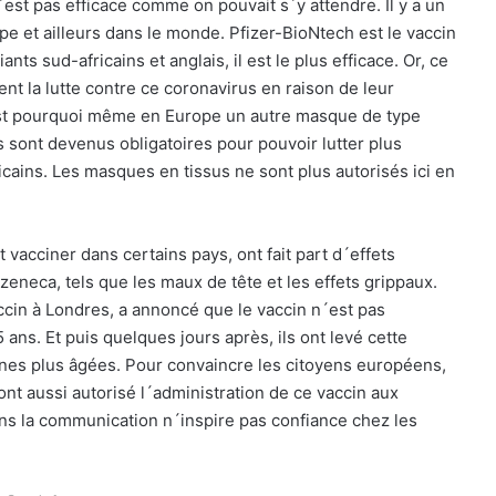
est pas efficace comme on pouvait s´y attendre. Il y a un
ope et ailleurs dans le monde. Pfizer-BioNtech est le vaccin
nts sud-africains et anglais, il est le plus efficace. Or, ce
t la lutte contre ce coronavirus en raison de leur
´est pourquoi même en Europe un autre masque de type
s sont devenus obligatoires pour pouvoir lutter plus
icains. Les masques en tissus ne sont plus autorisés ici en
 vacciner dans certains pays, ont fait part d´effets
eneca, tels que les maux de tête et les effets grippaux.
ccin à Londres, a annoncé que le vaccin n´est pas
s. Et puis quelques jours après, ils ont levé cette
nnes plus âgées. Pour convaincre les citoyens européens,
 aussi autorisé l´administration de ce vaccin aux
ns la communication n´inspire pas confiance chez les