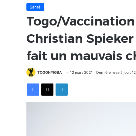
Santé
Togo/Vaccination 
Christian Spieker
fait un mauvais ch
TOGONYIGBA
12 mars 2021
Dernière mise à jour: 1
Facebook
X
Linkedin