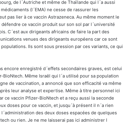
bourg, de l´Autriche et même de Thaïlande qui l´a aussi
 médicaments (l´EMA) ne cesse de rassurer les
eut pas lier à ce vaccin Astrazeneca. Au même moment le
défendre ce vaccin produit sur son sol par l´université
s. C´est aux dirigeants africains de faire la part des
nications venues des dirigeants européens car ce sont
opulations. Ils sont sous pression par ces variants, ce qui
as encore enregistré d´effets secondaires graves, est celui
BioNtech. Même Israël qui l´a utilisé pour sa population
agne de vaccination, a annoncé que son efficacité va même
près leur analyse et expertise. Même à titre personnel ici
r ce vaccin Pfizer-BioNtech et a reçu aussi la seconde
eux doses pour ce vaccin, et jusqu´à présent il n´a rien
 l´administration des deux doses espacées de quelques
ch ou rien. Je ne me laisserai pas ici administrer l