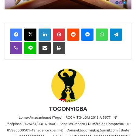
Facebook
X
Linkedin
Pinterest
Reddit
Messenger
WhatsApp
Telegra
Viber
Ligne
Partager par email
Imprimer
TOGONYIGBA
Lomé-Amadanhomé (Togo) | RCCM:TG-LOM 2018 A 5677 | N°
Récépissé:0425/24/03/11/HAAC | Banque:Orabank / Numéro de Compte:06101-
65386500501-49 (agence kpalimé) | Courriel:togonyigba@gmail.com | Boîte