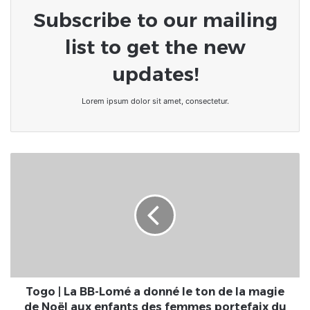
Subscribe to our mailing
list to get the new
updates!
Lorem ipsum dolor sit amet, consectetur.
Togo
|
La
BB-
Lomé
a
donné
le
ton
de
Togo | La BB-Lomé a donné le ton de la magie
la
de Noël aux enfants des femmes portefaix du