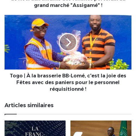
magie
grand marché "Assigamé" !
de
Noël
Togo
aux
|
enfants
À
des
la
femmes
brasserie
portefaix
BB-
du
Lomé,
grand
c'est
marché
la
"Assigamé"
joie
Togo | À la brasserie BB-Lomé, c'est la joie des
!
des
Fêtes avec des paniers pour le personnel
Fêtes
réquisitionné !
avec
des
Articles similaires
paniers
pour
le
personnel
réquisitionné