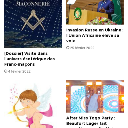
!
Invasion Russe en Ukraine :
l’Union Africaine élève sa
voix
25 février 2022
[Dossier] Visite dans
l’univers ésotérique des
Franc-maçons
4 février 2022
After Miss Togo Party :
Beaufort Lager fait