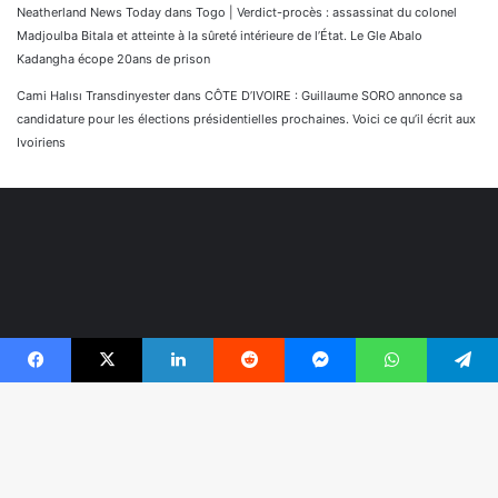
Neatherland News Today
dans
Togo | Verdict-procès : assassinat du colonel
Madjoulba Bitala et atteinte à la sûreté intérieure de l’État. Le Gle Abalo
Kadangha écope 20ans de prison
Cami Halısı Transdinyester
dans
CÔTE D’IVOIRE : Guillaume SORO annonce sa
candidature pour les élections présidentielles prochaines. Voici ce qu’il écrit aux
Ivoiriens
Facebook
X
Linkedin
Reddit
Messenger
WhatsApp
Telegram
© Copyright 2026, Tous droits réservés |
Réaliser par
B
Togonyigba