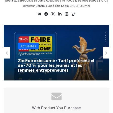
postale:23BP90053539 Lomé Apédokoè | Tel:(00228) 99460630/93921010 |
Directeur Général : José-Éric Kodjo GAGLI (LeDivin)
Website
Facebook
X
Linkedin
Instagram
TikTok
Actualités
il y a 2 semaines
21e Foire de Lomé : Tarif préférentiel
de -70 % pour les jeunes et les
femmes entrepreneures
With Product You Purchase