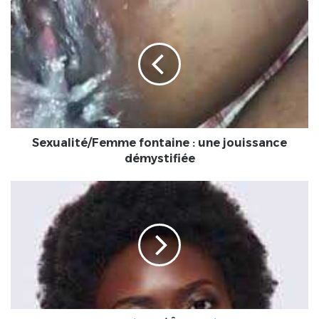
Sexualité/Femme
fontaine
:
une
jouissance
démystifiée
Sexualité/Femme fontaine : une jouissance
démystifiée
Chronique
/
Être
Noir