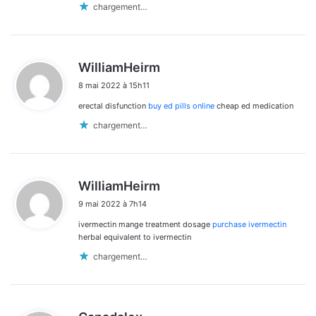
chargement…
d
WilliamHeirm
i
8 mai 2022 à 15h11
t
erectal disfunction
buy ed pills online
cheap ed medication
:
chargement…
d
WilliamHeirm
i
9 mai 2022 à 7h14
t
ivermectin mange treatment dosage
purchase ivermectin
:
herbal equivalent to ivermectin
chargement…
d