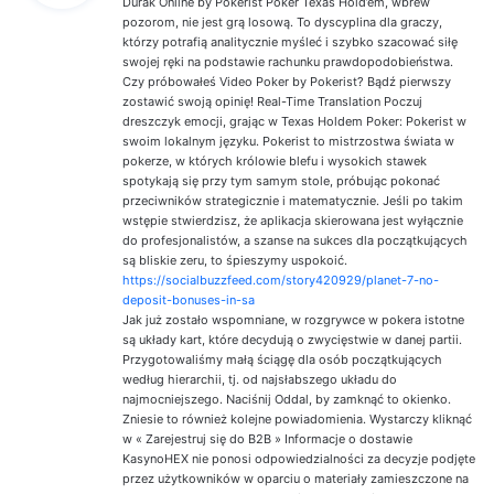
Durak Online by Pokerist Poker Texas Hold’em, wbrew
:
pozorom, nie jest grą losową. To dyscyplina dla graczy,
którzy potrafią analitycznie myśleć i szybko szacować siłę
swojej ręki na podstawie rachunku prawdopodobieństwa.
Czy próbowałeś Video Poker by Pokerist? Bądź pierwszy
zostawić swoją opinię! Real-Time Translation Poczuj
dreszczyk emocji, grając w Texas Holdem Poker: Pokerist w
swoim lokalnym języku. Pokerist to mistrzostwa świata w
pokerze, w których królowie blefu i wysokich stawek
spotykają się przy tym samym stole, próbując pokonać
przeciwników strategicznie i matematycznie. Jeśli po takim
wstępie stwierdzisz, że aplikacja skierowana jest wyłącznie
do profesjonalistów, a szanse na sukces dla początkujących
są bliskie zeru, to śpieszymy uspokoić.
https://socialbuzzfeed.com/story420929/planet-7-no-
deposit-bonuses-in-sa
Jak już zostało wspomniane, w rozgrywce w pokera istotne
są układy kart, które decydują o zwycięstwie w danej partii.
Przygotowaliśmy małą ściągę dla osób początkujących
według hierarchii, tj. od najsłabszego układu do
najmocniejszego. Naciśnij Oddal, by zamknąć to okienko.
Zniesie to również kolejne powiadomienia. Wystarczy kliknąć
w « Zarejestruj się do B2B » Informacje o dostawie
KasynoHEX nie ponosi odpowiedzialności za decyzje podjęte
przez użytkowników w oparciu o materiały zamieszczone na