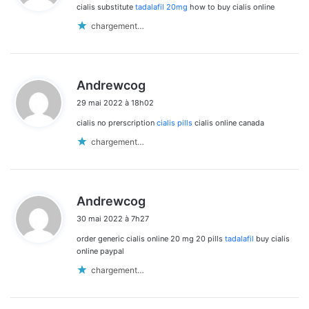
cialis substitute
tadalafil 20mg
how to buy cialis online
:
chargement…
d
Andrewcog
i
29 mai 2022 à 18h02
t
cialis no prerscription
cialis pills
cialis online canada
:
chargement…
d
Andrewcog
i
30 mai 2022 à 7h27
t
order generic cialis online 20 mg 20 pills
tadalafil
buy cialis
:
online paypal
chargement…