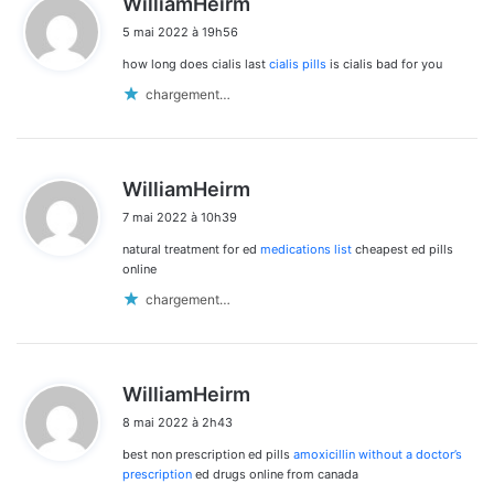
WilliamHeirm
i
5 mai 2022 à 19h56
t
how long does cialis last
cialis pills
is cialis bad for you
:
chargement…
d
WilliamHeirm
i
7 mai 2022 à 10h39
t
natural treatment for ed
medications list
cheapest ed pills
:
online
chargement…
d
WilliamHeirm
i
8 mai 2022 à 2h43
t
best non prescription ed pills
amoxicillin without a doctor’s
:
prescription
ed drugs online from canada