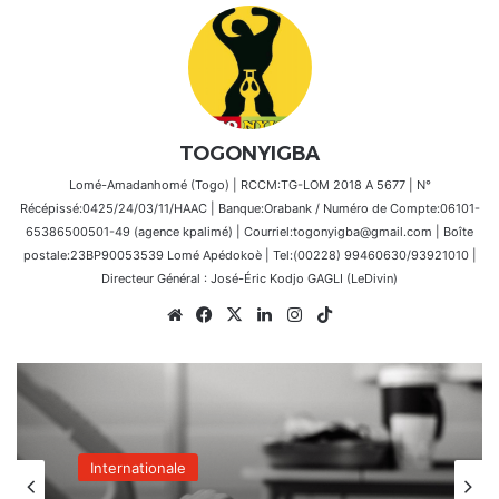
TOGONYIGBA
Lomé-Amadanhomé (Togo) | RCCM:TG-LOM 2018 A 5677 | N°
Récépissé:0425/24/03/11/HAAC | Banque:Orabank / Numéro de Compte:06101-
65386500501-49 (agence kpalimé) | Courriel:togonyigba@gmail.com | Boîte
postale:23BP90053539 Lomé Apédokoè | Tel:(00228) 99460630/93921010 |
Directeur Général : José-Éric Kodjo GAGLI (LeDivin)
Website
Facebook
X
Linkedin
Instagram
TikTok
Internationale