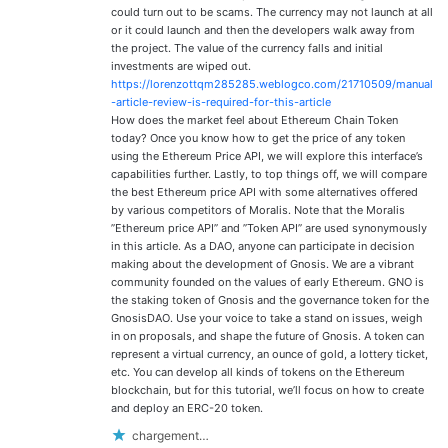
could turn out to be scams. The currency may not launch at all
or it could launch and then the developers walk away from
the project. The value of the currency falls and initial
investments are wiped out.
https://lorenzottqm285285.weblogco.com/21710509/manual
-article-review-is-required-for-this-article
How does the market feel about Ethereum Chain Token
today? Once you know how to get the price of any token
using the Ethereum Price API, we will explore this interface’s
capabilities further. Lastly, to top things off, we will compare
the best Ethereum price API with some alternatives offered
by various competitors of Moralis. Note that the Moralis
”Ethereum price API” and ”Token API” are used synonymously
in this article. As a DAO, anyone can participate in decision
making about the development of Gnosis. We are a vibrant
community founded on the values of early Ethereum. GNO is
the staking token of Gnosis and the governance token for the
GnosisDAO. Use your voice to take a stand on issues, weigh
in on proposals, and shape the future of Gnosis. A token can
represent a virtual currency, an ounce of gold, a lottery ticket,
etc. You can develop all kinds of tokens on the Ethereum
blockchain, but for this tutorial, we’ll focus on how to create
and deploy an ERC-20 token.
chargement…