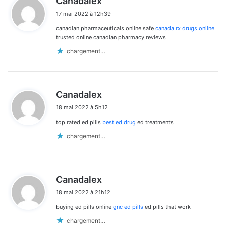
Canadalex
i
17 mai 2022 à 12h39
t
canadian pharmaceuticals online safe
canada rx drugs online
:
trusted online canadian pharmacy reviews
chargement…
d
Canadalex
i
18 mai 2022 à 5h12
t
top rated ed pills
best ed drug
ed treatments
:
chargement…
d
Canadalex
i
18 mai 2022 à 21h12
t
buying ed pills online
gnc ed pills
ed pills that work
:
chargement…