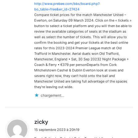
http://www.prebee.com/bbs/board.php?
bo_table=free&wr_id=27424
Compare ticket prices for the match Manchester United –
Everton, on Saturday 09 March 2024. Click on the « tickets »
button to select a ticket platform and you will then be able to
review the available categories of seats at the stadium as
well as select the number of tickets. This will allow you to
confirm the booking and get your tickets at the best online
rates for this 2023-2024 Premier League match at Old
Trafford in Manchester. Aerial duels won Old Trafford,
Manchester, England • Sat, 30 Sep 20232 Night Package +
Coach & Ferry • €379 per personDeparts from Cork
Mitchelstown Cashel & Dublin Everton look at sixes and
sevens right now, they can’t hold onto the ball and
Manchester United are taking full advantage of the spaces
they’re leaving out wide.
chargement…
d
zicky
i
15 septembre 2023 à 20h19
t