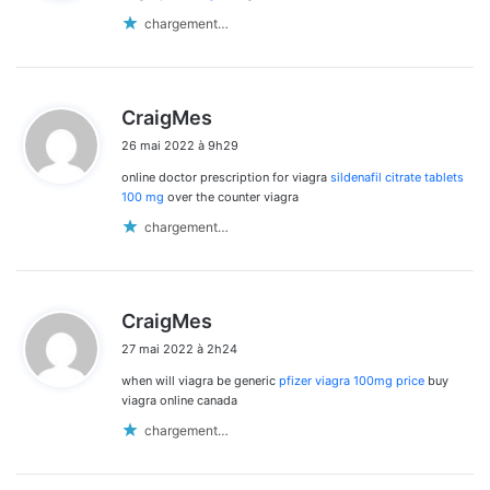
:
chargement…
d
CraigMes
i
26 mai 2022 à 9h29
t
online doctor prescription for viagra
sildenafil citrate tablets
:
100 mg
over the counter viagra
chargement…
d
CraigMes
i
27 mai 2022 à 2h24
t
when will viagra be generic
pfizer viagra 100mg price
buy
:
viagra online canada
chargement…