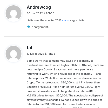
d
Andrewcog
i
30 mai 2022 à 20h55
t
cialis over the counter 2018
cialis
viagra cialis
:
chargement…
d
faf
i
17 juillet 2023 à 12h35
t
Some worry that stimulus may cause the economy to
:
overheat and lead to much higher inflation. After all, there are
now multiple Covid-19 vaccines and more people are
returning to work, which should boost the economy — and
bitcoin prices. While Bitcoin’s upward moves have many on
Crypto Twitter celebrating, $20,000 is still 71% lower than
Bitcoin’s previous all-time high of just over $69,000. Right
now, most investors would be grateful for Bitcoin (BTC
-1.61%) prices to reach $20,000. The spectacular collapse of
cryptocurrency exchange FTX has pushed down the price of
Bitcoin to the $16,000 level. And some traders are now