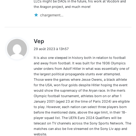
LLCs might be DAOs in the future, his work at Vocdoni and
the Aragon project, and much more!
chargement…
d
Vep
i
29 août 2023 à 13h57
t
It is also one steeped in history both in relation to football
:
and away from football. It was built for the 1936 Olympics
under orders from Adolf Hitler in what was essentially one of
the largest political propaganda stunts ever attempted.
Those were the games where Jesse Owens, a black athlete
for the USA, won four golds despite Hitler hoping the event
would show the supremacy of the Aryan race. In the men’s
Olympic football tournament, athletes born on or after 1
January 2001 (aged 23 at the time of Paris 2024) are eligible
to play. However, each nation can select three players born
before the mentioned date, above the age limit, in their 18-
player squad list. The UEFA Euro 2024 Qualifiers will be
telecast on TV channels across the Sony Sports Network. The
matches can also be live streamed on the Sony Liv app and
website.