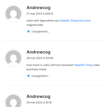
d
Andrewcog
i
27 mai 2022 à 20h14
t
cialis with dapoxetine usa
tadalafil 20mg best price
:
viagraorcialis
chargement…
d
Andrewcog
i
28 mai 2022 à 10h28
t
how much is cialis without insurance?
tadalafil 20mg
cialis
:
purchase online
chargement…
d
Andrewcog
i
29 mai 2022 à 3h19
t