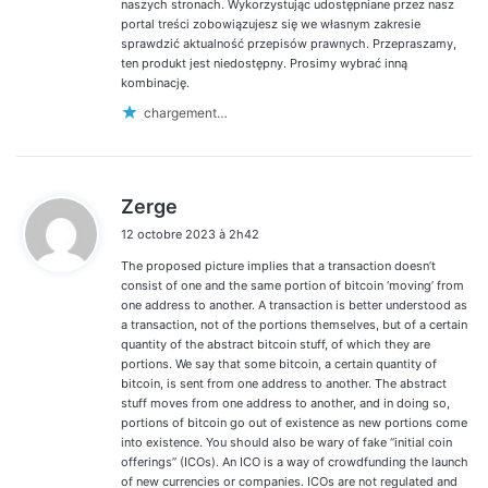
naszych stronach. Wykorzystując udostępniane przez nasz
portal treści zobowiązujesz się we własnym zakresie
sprawdzić aktualność przepisów prawnych. Przepraszamy,
ten produkt jest niedostępny. Prosimy wybrać inną
kombinację.
chargement…
d
Zerge
i
12 octobre 2023 à 2h42
t
The proposed picture implies that a transaction doesn’t
:
consist of one and the same portion of bitcoin ‘moving’ from
one address to another. A transaction is better understood as
a transaction, not of the portions themselves, but of a certain
quantity of the abstract bitcoin stuff, of which they are
portions. We say that some bitcoin, a certain quantity of
bitcoin, is sent from one address to another. The abstract
stuff moves from one address to another, and in doing so,
portions of bitcoin go out of existence as new portions come
into existence. You should also be wary of fake “initial coin
offerings” (ICOs). An ICO is a way of crowdfunding the launch
of new currencies or companies. ICOs are not regulated and