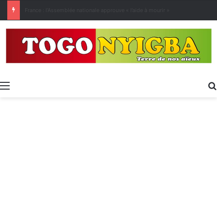
[LeCoupD’œil] Le chassé-croisé entre vacanciers de juillet et d’août a commencé.
Menu