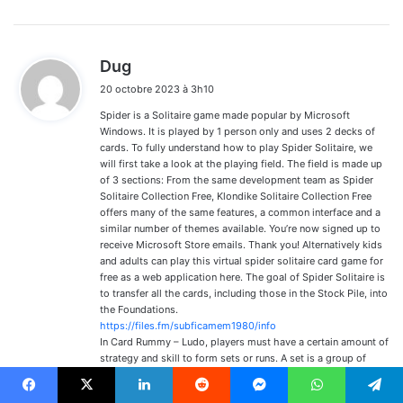
d
Dug
i
20 octobre 2023 à 3h10
t
Spider is a Solitaire game made popular by Microsoft
:
Windows. It is played by 1 person only and uses 2 decks of
cards. To fully understand how to play Spider Solitaire, we
will first take a look at the playing field. The field is made up
of 3 sections: From the same development team as Spider
Solitaire Collection Free, Klondike Solitaire Collection Free
offers many of the same features, a common interface and a
similar number of themes available. You’re now signed up to
receive Microsoft Store emails. Thank you! Alternatively kids
and adults can play this virtual spider solitaire card game for
free as a web application here. The goal of Spider Solitaire is
to transfer all the cards, including those in the Stock Pile, into
the Foundations.
https://files.fm/subficamem1980/info
In Card Rummy – Ludo, players must have a certain amount of
strategy and skill to form sets or runs. A set is a group of
three or four cards of the same rank, while a run is a sequence
of three or more cards of the same suit in numerical order.
Facebook
X
Linkedin
Reddit
Messenger
WhatsApp
Telegram