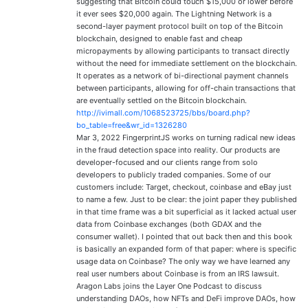
suggesting that Bitcoin could touch $15,000 or lower before
it ever sees $20,000 again. The Lightning Network is a
second-layer payment protocol built on top of the Bitcoin
blockchain, designed to enable fast and cheap
micropayments by allowing participants to transact directly
without the need for immediate settlement on the blockchain.
It operates as a network of bi-directional payment channels
between participants, allowing for off-chain transactions that
are eventually settled on the Bitcoin blockchain.
http://ivimall.com/1068523725/bbs/board.php?
bo_table=free&wr_id=1326280
Mar 3, 2022 FingerprintJS works on turning radical new ideas
in the fraud detection space into reality. Our products are
developer-focused and our clients range from solo
developers to publicly traded companies. Some of our
customers include: Target, checkout, coinbase and eBay just
to name a few. Just to be clear: the joint paper they published
in that time frame was a bit superficial as it lacked actual user
data from Coinbase exchanges (both GDAX and the
consumer wallet). I pointed that out back then and this book
is basically an expanded form of that paper: where is specific
usage data on Coinbase? The only way we have learned any
real user numbers about Coinbase is from an IRS lawsuit.
Aragon Labs joins the Layer One Podcast to discuss
understanding DAOs, how NFTs and DeFi improve DAOs, how