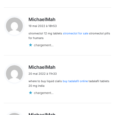
d
MichaelMah
i
19 mai 2022 à 18h53
t
stromectol 12 mg tablets
stromectol for sale
stromectol pills
:
for humans
chargement…
d
MichaelMah
i
20 mai 2022 à 11h33
t
where to buy liquid cialis
buy tadalafil online
tadalafil tablets
:
20 mg india
chargement…
d
MichaelMah