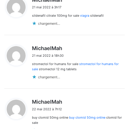
i
21 mai 2022 à 3h17
t
sildenafil citrate 100mg for sale
viagra
sildenafil
:
chargement…
d
MichaelMah
i
21 mai 2022 à 18h30
t
stromectol for humans for sale
stromectol for humans for
:
sale
stromectol 12 mg tablets
chargement…
d
MichaelMah
i
22 mai 2022 à 7h12
t
buy clomid 50mg online
buy clomid 50mg online
clomid for
:
sale