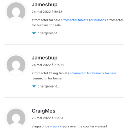
d
Jamesbup
i
24 mai 2022 à 5h43
t
stromectol for sale
stromectol tablets for humans
stromectol
:
for humans for sale
chargement…
d
Jamesbup
i
24 mai 2022 à 21h08
t
stromectol 12 mg tablets
stromectol for humans for sale
:
ivermectin for human
chargement…
d
CraigMes
i
25 mai 2022 à 16h51
t
viagra price
viagra
viagra over the counter walmart