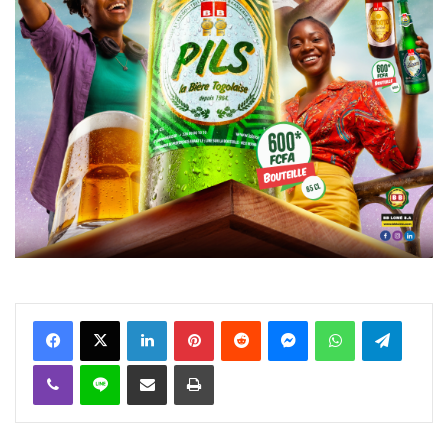
Facebook
X
Linkedin
Pinterest
Reddit
Messenger
WhatsApp
Telegra
Viber
Ligne
Partager par email
Imprimer