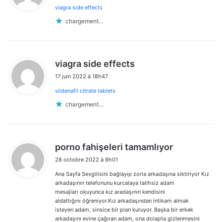
viagra side effects
:
chargement…
d
viagra side effects
i
17 juin 2022 à 18h47
t
sildenafil citrate tablets
:
chargement…
d
porno fahişeleri tamamlıyor
i
28 octobre 2022 à 8h01
t
Ana Sayfa Sevgilisini bağlayıp zorla arkadaşına siktiriyor Kız
:
arkadaşının telefonunu kurcalaya talihsiz adam
mesajları okuyunca kız aradaşının kendisini
aldattığını öğreniyor.Kız arkadaşından intikam almak
isteyen adam, sinsice bir plan kuruyor. Başka bir erkek
arkadaşını evine çağıran adam, ona dolapta gizlenmesini