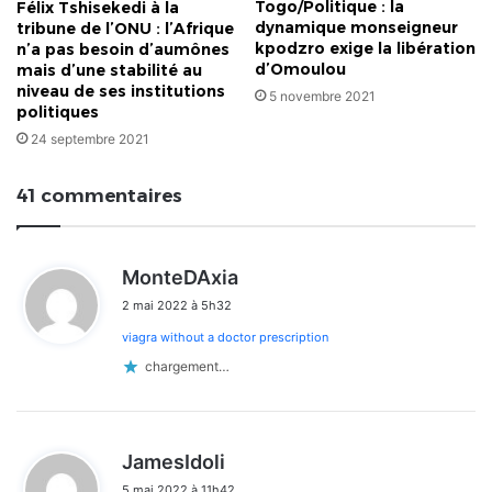
Togo/Politique : la
Félix Tshisekedi à la
dynamique monseigneur
tribune de l’ONU : l’Afrique
kpodzro exige la libération
n’a pas besoin d’aumônes
d’Omoulou
mais d’une stabilité au
niveau de ses institutions
5 novembre 2021
politiques
24 septembre 2021
41 commentaires
d
MonteDAxia
i
2 mai 2022 à 5h32
t
viagra without a doctor prescription
:
chargement…
d
JamesIdoli
i
5 mai 2022 à 11h42