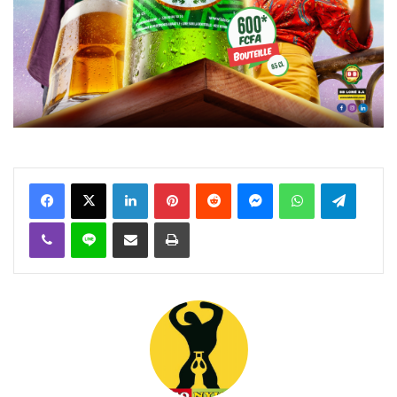
Facebook
X
Linkedin
Pinterest
Reddit
Messenger
WhatsApp
Telegra
Viber
Ligne
Partager par email
Imprimer