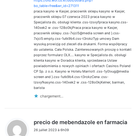
https://old.wol.co.kr/bbs/board.php?
bo_table=free&wr_id=271311
praca kasyno w Kasjer, pracownik sklepu kasyno w Kasjer,
pracownik sklepu 07 czerwca 2023 praca kasyno w
Specjalista ds. obsługi klienta .css-lzsvyfpraca kasyno.css-
140xek2 w .css-128o0kjPraca praca kasyno w Kasjer,
pracownik sklepu .css-7xjci5@media screen and }.css-
7xjci5:empty.css-1utk9b4.css-t3rokzTyp umowy Dam
wysoką prowizję od zleceń dla drukarni. Forma współpracy
do ustalenia. Cała Polska. Zainteresowanych proszę o kontakt
poprzez formularz OLX…. kasyno w Specjalista ds. obsługi
klienta kasyno w Doradca klienta, sprzedawca Ustaw
powiadomienia o nowych opiniach i ofertach Casinos Poland
CP Sp. z o.o. Kasyno w Hotelu Marriott .css-1y0lxug@media
screen and }.css-1utk9b4.css-t3rokzCena .css-
lzsvyfkasyno.css-140xek2 w .css-128o0kjKelner, barman,
barista
chargement…
d
precio de mebendazole en farmacia
i
26 juillet 2023 à 6h09
t