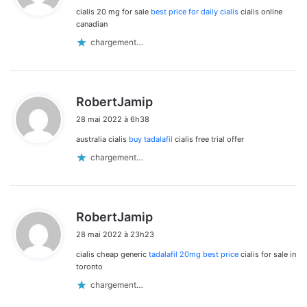
cialis 20 mg for sale
best price for daily cialis
cialis online
:
canadian
chargement…
d
RobertJamip
i
28 mai 2022 à 6h38
t
australia cialis
buy tadalafil
cialis free trial offer
:
chargement…
d
RobertJamip
i
28 mai 2022 à 23h23
t
cialis cheap generic
tadalafil 20mg best price
cialis for sale in
:
toronto
chargement…