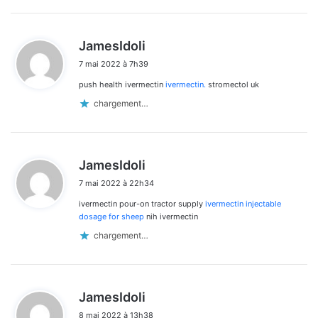
d
JamesIdoli
i
7 mai 2022 à 7h39
t
push health ivermectin
ivermectin.
stromectol uk
:
chargement…
d
JamesIdoli
i
7 mai 2022 à 22h34
t
ivermectin pour-on tractor supply
ivermectin injectable
:
dosage for sheep
nih ivermectin
chargement…
d
JamesIdoli
i
8 mai 2022 à 13h38