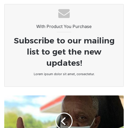
With Product You Purchase
Subscribe to our mailing
list to get the new
updates!
Lorem ipsum dolor sit amet, consectetur.
À
67
ans,
il
sort