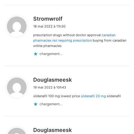
d
Stromwrolf
i
18 mai 2022 à 11h30
t
prescription drugs without doctor approval
canadian
:
pharmacies not requiring prescription
buying from canadian
online pharmacies
chargement…
d
Douglasmeesk
i
19 mai 2022 à 10h43
t
sildenafil 100 mg lowest price
sildenafil 20 mg
sildenafil
:
chargement…
d
Douglasmeesk
i