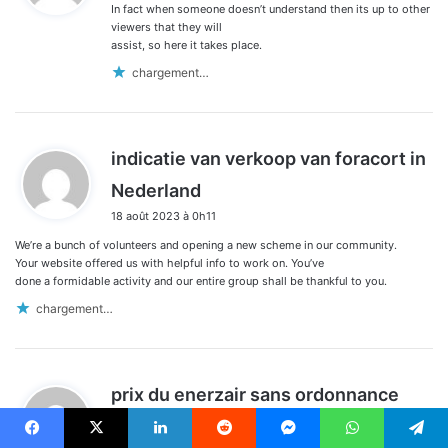
In fact when someone doesn’t understand then its up to other
:
viewers that they will
assist, so here it takes place.
chargement…
indicatie van verkoop van foracort in
d
Nederland
i
18 août 2023 à 0h11
t
We’re a bunch of volunteers and opening a new scheme in our community.
:
Your website offered us with helpful info to work on. You’ve
done a formidable activity and our entire group shall be thankful to you.
chargement…
d
prix du enerzair sans ordonnance
i
29 août 2023 à 7h35
t
Facebook
X
Linkedin
Reddit
Messenger
WhatsApp
Telegram