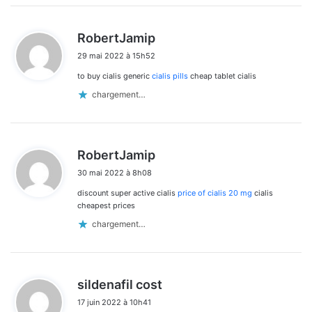
d
RobertJamip
i
29 mai 2022 à 15h52
t
to buy cialis generic
cialis pills
cheap tablet cialis
:
chargement…
d
RobertJamip
i
30 mai 2022 à 8h08
t
discount super active cialis
price of cialis 20 mg
cialis
:
cheapest prices
chargement…
d
sildenafil cost
i
17 juin 2022 à 10h41
t