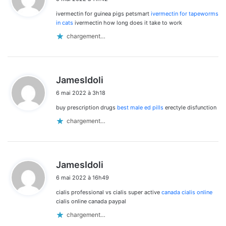
t
ivermectin for guinea pigs petsmart
ivermectin for tapeworms
:
in cats
ivermectin how long does it take to work
chargement…
d
JamesIdoli
i
6 mai 2022 à 3h18
t
buy prescription drugs
best male ed pills
erectyle disfunction
:
chargement…
d
JamesIdoli
i
6 mai 2022 à 16h49
t
cialis professional vs cialis super active
canada cialis online
:
cialis online canada paypal
chargement…