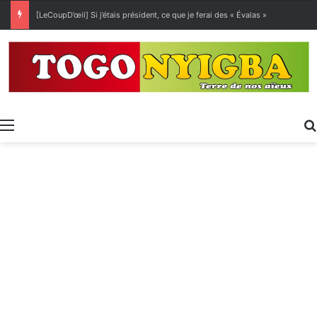
[LeCoupD’œil] Si j’étais président, ce que je ferai des « Évalas »
Menu