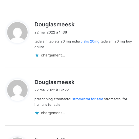
d
Douglasmeesk
i
22 mai 2022 à 1h36
t
tadalafil tablets 20 mg india
cialis 20mg
tadalafil 20 mg buy
:
online
chargement…
d
Douglasmeesk
i
22 mai 2022 à 17h22
t
prescribing stromectol
stromectol for sale
stromectol for
:
humans for sale
chargement…
d