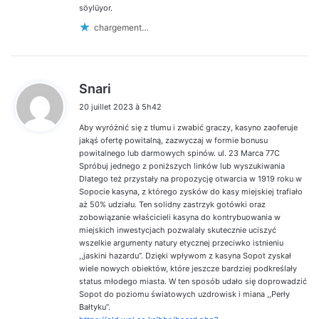
söylüyor.
chargement…
d
Snari
i
20 juillet 2023 à 5h42
t
Aby wyróżnić się z tłumu i zwabić graczy, kasyno zaoferuje
:
jakąś ofertę powitalną, zazwyczaj w formie bonusu
powitalnego lub darmowych spinów. ul. 23 Marca 77C
Spróbuj jednego z poniższych linków lub wyszukiwania
Dlatego też przystały na propozycję otwarcia w 1919 roku w
Sopocie kasyna, z którego zysków do kasy miejskiej trafiało
aż 50% udziału. Ten solidny zastrzyk gotówki oraz
zobowiązanie właścicieli kasyna do kontrybuowania w
miejskich inwestycjach pozwalały skutecznie uciszyć
wszelkie argumenty natury etycznej przeciwko istnieniu
,,jaskini hazardu”. Dzięki wpływom z kasyna Sopot zyskał
wiele nowych obiektów, które jeszcze bardziej podkreślały
status młodego miasta. W ten sposób udało się doprowadzić
Sopot do poziomu światowych uzdrowisk i miana ,,Perły
Bałtyku”.