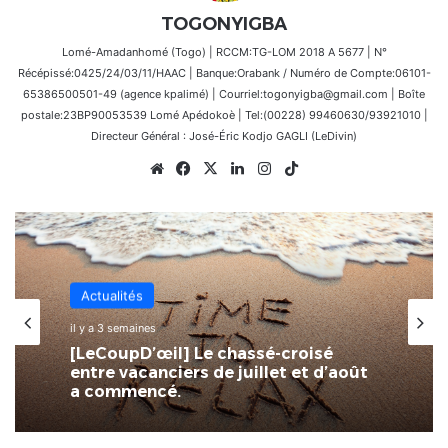
TOGONYIGBA
Lomé-Amadanhomé (Togo) | RCCM:TG-LOM 2018 A 5677 | N°
Récépissé:0425/24/03/11/HAAC | Banque:Orabank / Numéro de Compte:06101-
65386500501-49 (agence kpalimé) | Courriel:togonyigba@gmail.com | Boîte
postale:23BP90053539 Lomé Apédokoè | Tel:(00228) 99460630/93921010 |
Directeur Général : José-Éric Kodjo GAGLI (LeDivin)
Website
Facebook
X
Linkedin
Instagram
TikTok
Actualités
il y a 3 semaines
[LeCoupD’œil] Le chassé-croisé
entre vacanciers de juillet et d’août
a commencé.