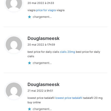
20 mai 2022 à 2h33
t
viagra
price for viagra
viagra
:
chargement…
d
Douglasmeesk
i
20 mai 2022 à 17h59
t
best price for daily cialis
cialis 20mg
best price for daily
:
cialis
chargement…
d
Douglasmeesk
i
21 mai 2022 à 9h51
t
lowest price tadalafil
lowest price tadalafil
tadalafil 20 mg
:
buy online
chargement…