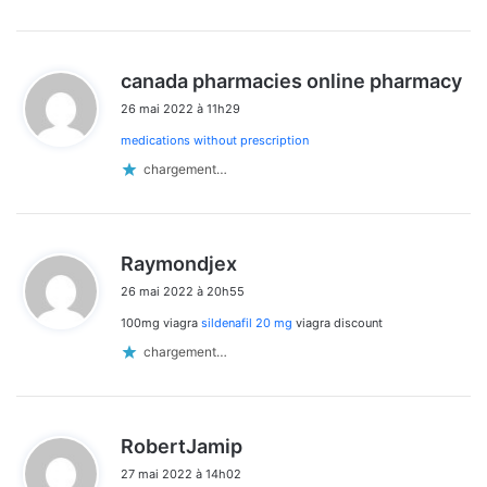
d
canada pharmacies online pharmacy
i
26 mai 2022 à 11h29
t
medications without prescription
:
chargement…
d
Raymondjex
i
26 mai 2022 à 20h55
t
100mg viagra
sildenafil 20 mg
viagra discount
:
chargement…
d
RobertJamip
i
27 mai 2022 à 14h02
t