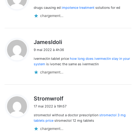
t
drugs causing ed
impotence treatment
solutions for ed
:
chargement…
d
JamesIdoli
i
9 mai 2022 à 4h36
t
ivermectin tablet price
how long does ivermectin stay in your
:
system
is ivomec the same as ivermectin
chargement…
d
Stromwrolf
i
17 mai 2022 à 19h57
t
stromectol without a doctor prescription
stromectol 3 mg
:
tablets price
stromectol 12 mg tablets
chargement…