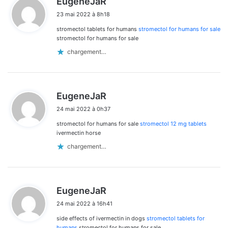
EugeneJaR
i
23 mai 2022 à 8h18
t
stromectol tablets for humans
stromectol for humans for sale
:
stromectol for humans for sale
chargement…
d
EugeneJaR
i
24 mai 2022 à 0h37
t
stromectol for humans for sale
stromectol 12 mg tablets
:
ivermectin horse
chargement…
d
EugeneJaR
i
24 mai 2022 à 16h41
t
side effects of ivermectin in dogs
stromectol tablets for
:
humans
stromectol for humans for sale