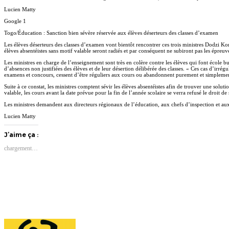
Lucien Matty
Google 1
Togo/Éducation : Sanction bien sévère réservée aux élèves déserteurs des classes d’examen
Les élèves déserteurs des classes d’examen vont bientôt rencontrer ces trois ministres Dodzi
élèves absentéistes sans motif valable seront radiés et par conséquent ne subiront pas les épreuv
Les ministres en charge de l’enseignement sont très en colère contre les élèves qui font école b
d’absences non justifiées des élèves et de leur désertion délibérée des classes. « Ces cas d’irré
examens et concours, cessent d’être réguliers aux cours ou abandonnent purement et simplement 
Suite à ce constat, les ministres comptent sévir les élèves absentéistes afin de trouver une s
valable, les cours avant la date prévue pour la fin de l’année scolaire se verra refusé le droit d
Les ministres demandent aux directeurs régionaux de l’éducation, aux chefs d’inspection et aux 
Lucien Matty
J’aime ça :
chargement…