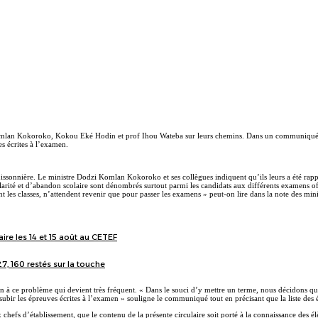
 Komlan Kokoroko, Kokou Eké Hodin et prof Ihou Wateba sur leurs chemins. Dans un communiqué co
es écrites à l’examen.
uissonnière. Le ministre Dodzi Komlan Kokoroko et ses collègues indiquent qu’ils leurs a été rappo
gularité et d’abandon scolaire sont dénombrés surtout parmi les candidats aux différents examens off
les classes, n’attendent revenir que pour passer les examens » peut-on lire dans la note des mini
re les 14 et 15 août au CETEF
, 160 restés sur la touche
olution à ce problème qui devient très fréquent. « Dans le souci d’y mettre un terme, nous décido
e subir les épreuves écrites à l’examen » souligne le communiqué tout en précisant que la liste des 
chefs d’établissement, que le contenu de la présente circulaire soit porté à la connaissance des é