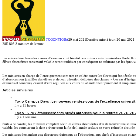
TOGONYIGBA
20 mai 2021
Dernière mise à jour: 20 mai 2021
28
805
3 minutes de lecture
Facebook
X
Linkedin
Les élèves déserteurs des classes d’examen vont bientôt rencontrer ces trois ministres Dodzi
élèves absentéistes sans motif valable seront radiés et par conséquent ne subiront pas les épreuv
Les ministres en charge de l’enseignement sont très en colère contre les élèves qui font école b
d’absences non justifiées des élèves et de leur désertion délibérée des classes. « Ces cas d’irré
examens et concours, cessent d’être réguliers aux cours ou abandonnent purement et simplement 
Articles similaires
Togo Campus Days : Le nouveau rendez-vous de l’excellence universitai
il y a 11 heures
Togo : 5 707 établissements privés autorisés pour la rentrée 2026-2027
il y a 1 semaine
Suite à ce constat, les ministres comptent sévir les élèves absentéistes afin de trouver une s
valable, les cours avant la date prévue pour la fin de l’année scolaire se verra refusé le droit d
Les ministres demandent aux directeurs régionaux de l’éducation, aux chefs d’inspection et aux 