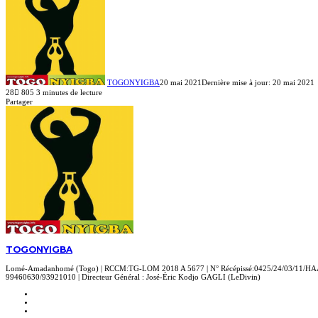
TOGONYIGBA
20 mai 2021
Dernière mise à jour: 20 mai 2021
28
805
3 minutes de lecture
Facebook
X
Linkedin
Partager
Facebook
X
Linkedin
Pinterest
Reddit
Messenger
Messenger
WhatsApp
Telegram
Viber
Ligne
Partager
Imprimer
par
email
TOGONYIGBA
Lomé-Amadanhomé (Togo) | RCCM:TG-LOM 2018 A 5677 | N° Récépissé:0425/24/03/11/HAAC 
99460630/93921010 | Directeur Général : José-Éric Kodjo GAGLI (LeDivin)
Website
Facebook
X