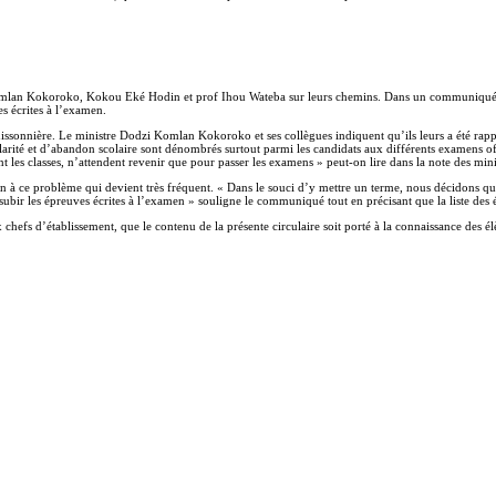
 Komlan Kokoroko, Kokou Eké Hodin et prof Ihou Wateba sur leurs chemins. Dans un communiqué co
es écrites à l’examen.
uissonnière. Le ministre Dodzi Komlan Kokoroko et ses collègues indiquent qu’ils leurs a été rappo
gularité et d’abandon scolaire sont dénombrés surtout parmi les candidats aux différents examens off
les classes, n’attendent revenir que pour passer les examens » peut-on lire dans la note des mini
olution à ce problème qui devient très fréquent. « Dans le souci d’y mettre un terme, nous décido
e subir les épreuves écrites à l’examen » souligne le communiqué tout en précisant que la liste des 
chefs d’établissement, que le contenu de la présente circulaire soit porté à la connaissance des é