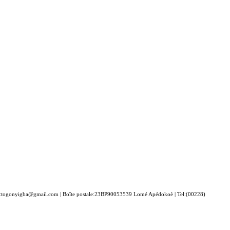
togonyigba@gmail.com | Boîte postale:23BP90053539 Lomé Apédokoè | Tel:(00228)