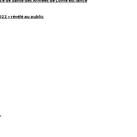
ice de Santé des Armées de Lomé est lancé
022 » révélé au public
a