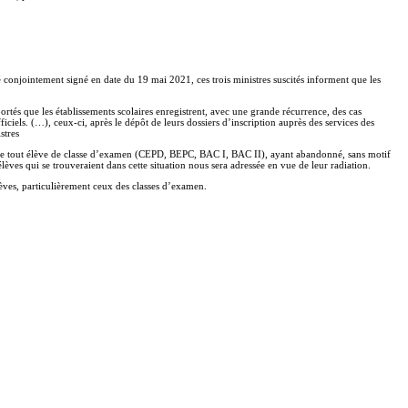
njointement signé en date du 19 mai 2021, ces trois ministres suscités informent que les
rtés que les établissements scolaires enregistrent, avec une grande récurrence, des cas
iciels. (…), ceux-ci, après le dépôt de leurs dossiers d’inscription auprès des services des
stres
ns que tout élève de classe d’examen (CEPD, BEPC, BAC I, BAC II), ayant abandonné, sans motif
élèves qui se trouveraient dans cette situation nous sera adressée en vue de leur radiation.
lèves, particulièrement ceux des classes d’examen.