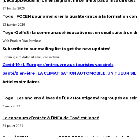
[LeCoupDeGuelle] Un enseignant ne se limite pas à instruire des 
17 février 2026
Togo : FOCEN pour améliorer la qualité grâce à la formation co
13 janvier 2026
Togo-Golfe3 : la communauté éducative est en deuil suite à un 
With Product You Purchase
Subscribe to our mailing list to get the new updates!
Lorem ipsum dolor sit amet, consectetur.
Covid-
Covid-19 : L’Europe s’entrouvre aux touristes vaccinés
19
:
Santé/Bien-
Santé/Bien-être : LA CLIMATISATION AUTOMOBILE, UN TUEUR SI
L’Europe
être
s’entrouvre
:
Articles similaires
aux
LA
touristes
CLIMATISATION
vaccinés
AUTOMOBILE,
UN
Togo : Les anciens élèves de l’EPP Hountigomé regroupés au sein
TUEUR
SILENCIEUX!
3 mars 2023
Le concours d’entrée à l’INFA de Tové est lancé
24 juillet 2021