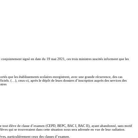
njointement signé en date du 19 mai 2021, ces trois ministres suscités informent que les
rtés que les établissements scolaires enregistrent, avec une grande récurrence, des cas
iciels. (…), ceux-ci, après le dépôt de leurs dossiers d’inscription auprès des services des
stres
ns que tout élève de classe d’examen (CEPD, BEPC, BAC I, BAC II), ayant abandonné, sans motif
élèves qui se trouveraient dans cette situation nous sera adressée en vue de leur radiation.
lèves, particulièrement ceux des classes d’examen.