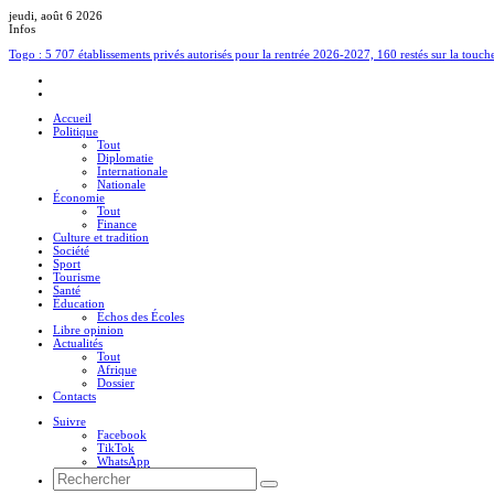
jeudi, août 6 2026
Infos
Togo : 5 707 établissements privés autorisés pour la rentrée 2026-2027, 160 restés sur la touch
Accueil
Politique
Tout
Diplomatie
Internationale
Nationale
Économie
Tout
Finance
Culture et tradition
Société
Sport
Tourisme
Santé
Éducation
Échos des Écoles
Libre opinion
Actualités
Tout
Afrique
Dossier
Contacts
Suivre
Facebook
TikTok
WhatsApp
Rechercher