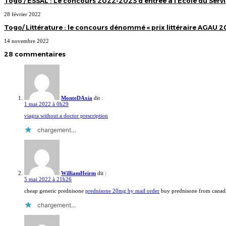
Togo / ESSAL : Le concours 2022-2023 d’entrée à l’Ecole du Serv
28 février 2022
Togo/ Littérature : le concours dénommé « prix littéraire AGAU 2
14 novembre 2022
28 commentaires
MonteDAxia
dit :
1 mai 2022 à 0h29
viagra without a doctor prescription
chargement…
WilliamHeirm
dit :
5 mai 2022 à 21h26
cheap generic prednisone
prednisone 20mg by mail order
buy prednisone from canad
chargement…