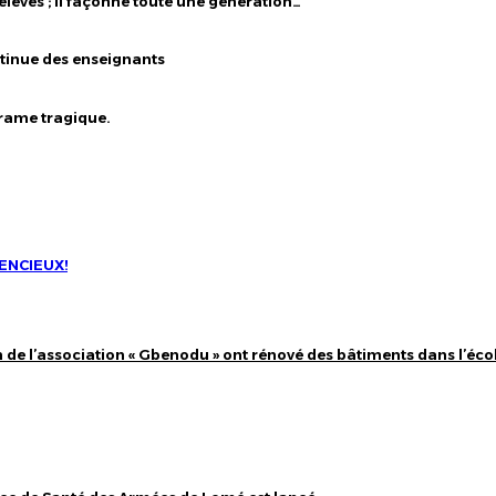
élèves ; il façonne toute une génération…
ntinue des enseignants
drame tragique.
LENCIEUX!
 de l’association « Gbenodu » ont rénové des bâtiments dans l’éco