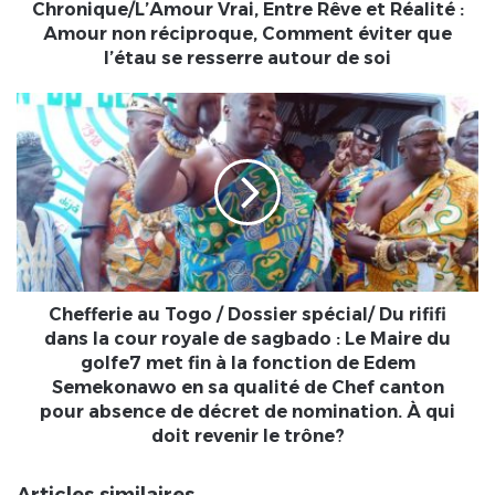
réciproque,
Chronique/L’Amour Vrai, Entre Rêve et Réalité :
Comment
Amour non réciproque, Comment éviter que
éviter
l’étau se resserre autour de soi
que
l’étau
Chefferie
se
au
resserre
Togo
autour
/
de
Dossier
soi
spécial/
Du
rififi
dans
la
Chefferie au Togo / Dossier spécial/ Du rififi
cour
dans la cour royale de sagbado : Le Maire du
royale
golfe7 met fin à la fonction de Edem
de
Semekonawo en sa qualité de Chef canton
sagbado
pour absence de décret de nomination. À qui
:
doit revenir le trône?
Le
Maire