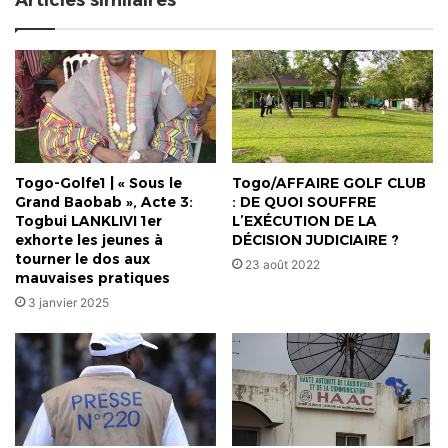
Articles similaires
du
golfe7
met
fin
à
la
fonction
de
Edem
Togo-Golfe1 | « Sous le
Togo/AFFAIRE GOLF CLUB
Semekonawo
Grand Baobab », Acte 3:
: DE QUOI SOUFFRE
en
Togbui LANKLIVI 1er
L’EXÉCUTION DE LA
sa
exhorte les jeunes à
DÉCISION JUDICIAIRE ?
qualité
tourner le dos aux
23 août 2022
de
mauvaises pratiques
Chef
3 janvier 2025
canton
pour
absence
de
décret
de
nomination.