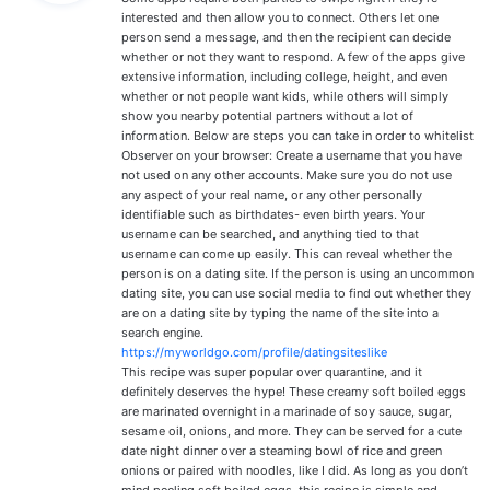
:
interested and then allow you to connect. Others let one
person send a message, and then the recipient can decide
whether or not they want to respond. A few of the apps give
extensive information, including college, height, and even
whether or not people want kids, while others will simply
show you nearby potential partners without a lot of
information. Below are steps you can take in order to whitelist
Observer on your browser: Create a username that you have
not used on any other accounts. Make sure you do not use
any aspect of your real name, or any other personally
identifiable such as birthdates- even birth years. Your
username can be searched, and anything tied to that
username can come up easily. This can reveal whether the
person is on a dating site. If the person is using an uncommon
dating site, you can use social media to find out whether they
are on a dating site by typing the name of the site into a
search engine.
https://myworldgo.com/profile/datingsiteslike
This recipe was super popular over quarantine, and it
definitely deserves the hype! These creamy soft boiled eggs
are marinated overnight in a marinade of soy sauce, sugar,
sesame oil, onions, and more. They can be served for a cute
date night dinner over a steaming bowl of rice and green
onions or paired with noodles, like I did. As long as you don’t