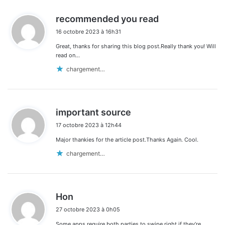
d
recommended you read
i
16 octobre 2023 à 16h31
t
Great, thanks for sharing this blog post.Really thank you! Will
:
read on…
chargement…
d
important source
i
17 octobre 2023 à 12h44
t
Major thankies for the article post.Thanks Again. Cool.
:
chargement…
d
Hon
i
27 octobre 2023 à 0h05
t
Some apps require both parties to swipe right if they’re