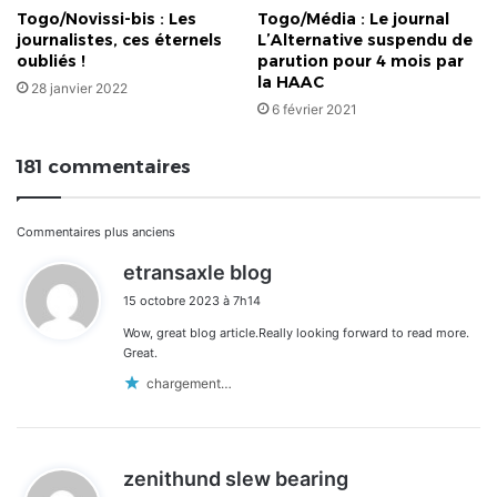
Togo/Novissi-bis : Les
Togo/Média : Le journal
À
journalistes, ces éternels
L’Alternative suspendu de
qui
oubliés !
parution pour 4 mois par
doit
la HAAC
28 janvier 2022
revenir
6 février 2021
le
trône?
181 commentaires
Navigation
Commentaires plus anciens
d
etransaxle blog
dans
i
15 octobre 2023 à 7h14
t
les
Wow, great blog article.Really looking forward to read more.
:
commentaires
Great.
chargement…
d
zenithund slew bearing
i