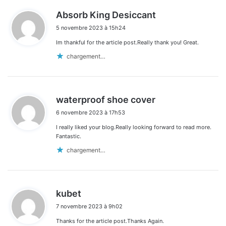
d
Absorb King Desiccant
i
5 novembre 2023 à 15h24
t
Im thankful for the article post.Really thank you! Great.
:
chargement…
d
waterproof shoe cover
i
6 novembre 2023 à 17h53
t
I really liked your blog.Really looking forward to read more.
:
Fantastic.
chargement…
d
kubet
i
7 novembre 2023 à 9h02
t
Thanks for the article post.Thanks Again.