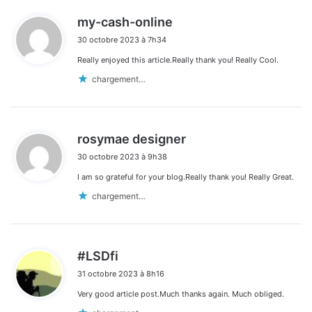
d
my-cash-online
i
30 octobre 2023 à 7h34
t
Really enjoyed this article.Really thank you! Really Cool.
:
chargement…
d
rosymae designer
i
30 octobre 2023 à 9h38
t
I am so grateful for your blog.Really thank you! Really Great.
:
chargement…
d
#LSDfi
i
31 octobre 2023 à 8h16
t
Very good article post.Much thanks again. Much obliged.
: