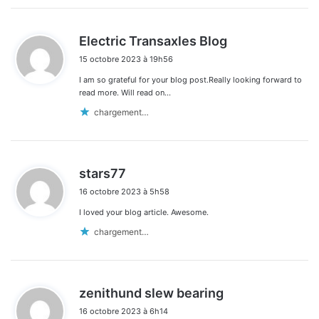
d
Electric Transaxles Blog
i
15 octobre 2023 à 19h56
t
I am so grateful for your blog post.Really looking forward to
:
read more. Will read on…
chargement…
d
stars77
i
16 octobre 2023 à 5h58
t
I loved your blog article. Awesome.
:
chargement…
d
zenithund slew bearing
i
16 octobre 2023 à 6h14
t