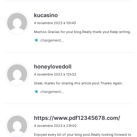
d
kucasino
i
4 novembre 2023 à 10h45
t
Muchos Gracias for your blog.Really thank you! Keep writing.
:
chargement…
d
honeylovedoll
i
4 novembre 2023 à 12h33
t
Great, thanks for sharing this article post.Thanks Again.
:
chargement…
d
https://www.pdf12345678.com/
i
4 novembre 2023 à 23h02
t
Enjoyed every bit of your blog post.Really looking forward to