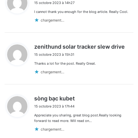
15 octobre 2023 à 14h27
t
I cannot thank you enough for the blog article. Really Cool.
:
chargement…
d
zenithund solar tracker slew drive
i
15 octobre 2023 à 15h31
t
Thanks a lot for the post. Really Great.
:
chargement…
d
sòng bạc kubet
i
15 octobre 2023 à 17h44
t
Appreciate you sharing, great blog post.Really looking
:
forward to read more. Will read on…
chargement…