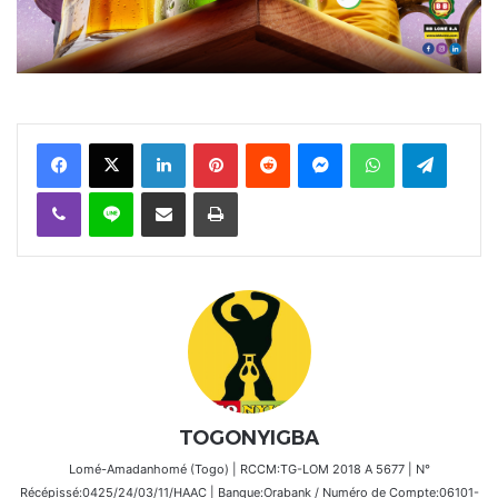
Facebook
X
Linkedin
Pinterest
Reddit
Messenger
WhatsApp
Telegra
Viber
Ligne
Partager par email
Imprimer
TOGONYIGBA
Lomé-Amadanhomé (Togo) | RCCM:TG-LOM 2018 A 5677 | N°
Récépissé:0425/24/03/11/HAAC | Banque:Orabank / Numéro de Compte:06101-