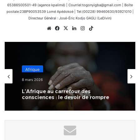
65386500501-49 (agence kpalimé) | Courriel:togonyigba@gmail.com | Boîte
postale:23BP90053539 Lomé Apédokoè | Tel:(00228) 99460630/93921010 |
Directeur Général : José-Éric Kodjo GAGLI (LeDivin)
Website
Facebook
X
Linkedin
Instagram
TikTok
Afrique
8 mars 2026
L’Afrique au carrefour des
consciences : le devoir de rompre
avec la culture du naufrage