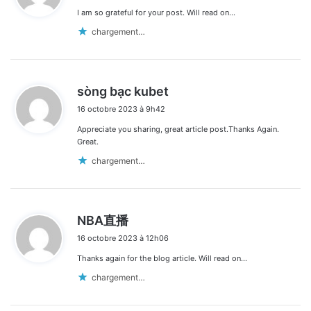
I am so grateful for your post. Will read on…
:
chargement…
d
sòng bạc kubet
i
16 octobre 2023 à 9h42
t
Appreciate you sharing, great article post.Thanks Again.
:
Great.
chargement…
d
NBA直播
i
16 octobre 2023 à 12h06
t
Thanks again for the blog article. Will read on…
:
chargement…