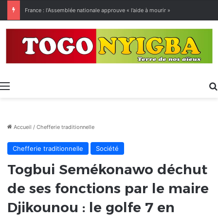
[LeCoupD’œil] Le chassé-croisé entre vacanciers de juillet et d’août a commencé.
Menu
Accueil
/
Chefferie traditionnelle
Chefferie traditionnelle
Société
Togbui Semékonawo déchut
de ses fonctions par le maire
Djikounou : le golfe 7 en