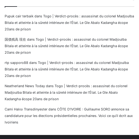
Pupuk cair terbaik
dans
Togo | Verdict-procès : assassinat du colonel Madjoulba
Bitala et atteinte à la sûreté intérieure de l’État. Le Gle Abalo Kadangha écope
20ans de prison
国債残高 現在
dans
Togo | Verdict-procès : assassinat du colonel Madjoulba
Bitala et atteinte à la sûreté intérieure de l’État. Le Gle Abalo Kadangha écope
20ans de prison
rtp sapporo88
dans
Togo | Verdict-procès : assassinat du colonel Madjoulba
Bitala et atteinte à la sûreté intérieure de l’État. Le Gle Abalo Kadangha écope
20ans de prison
Neatherland News Today
dans
Togo | Verdict-procès : assassinat du colonel
Madjoulba Bitala et atteinte à la sûreté intérieure de l’État. Le Gle Abalo
Kadangha écope 20ans de prison
Cami Halısı Transdinyester
dans
CÔTE D’IVOIRE : Guillaume SORO annonce sa
candidature pour les élections présidentielles prochaines. Voici ce qu’il écrit aux
Ivoiriens