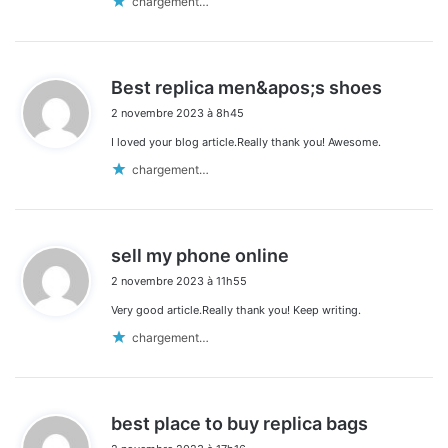
chargement…
d
Best replica men&apos;s shoes
i
2 novembre 2023 à 8h45
t
I loved your blog article.Really thank you! Awesome.
:
chargement…
d
sell my phone online
i
2 novembre 2023 à 11h55
t
Very good article.Really thank you! Keep writing.
:
chargement…
d
best place to buy replica bags
i