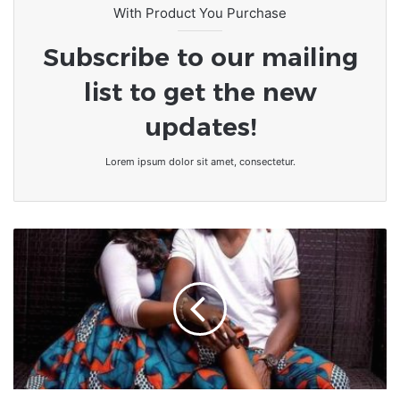
With Product You Purchase
Subscribe to our mailing
list to get the new
updates!
Lorem ipsum dolor sit amet, consectetur.
Chronique/L’Amour
Vrai,
Entre
Rêve
et
Réalité
:
Amour
non