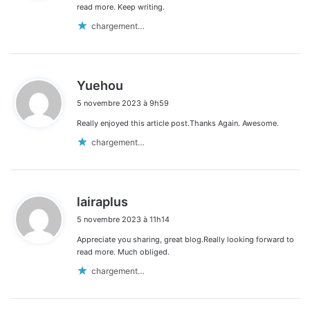
:
read more. Keep writing.
chargement…
d
Yuehou
i
5 novembre 2023 à 9h59
t
Really enjoyed this article post.Thanks Again. Awesome.
:
chargement…
d
lairaplus
i
5 novembre 2023 à 11h14
t
Appreciate you sharing, great blog.Really looking forward to
:
read more. Much obliged.
chargement…