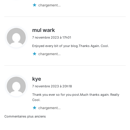
:
chargement…
d
mul wark
i
7 novembre 2023 à 17h01
t
Enjoyed every bit of your blog.Thanks Again. Cool.
:
chargement…
d
kye
i
7 novembre 2023 à 20h18
t
Thank you ever so for you post.Much thanks again. Really
:
Cool.
chargement…
Navigation
Commentaires plus anciens
dans