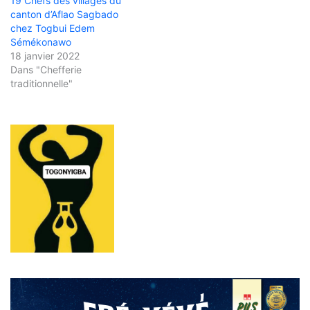
19 Chefs des villages du
canton d’Aflao Sagbado
chez Togbui Edem
Sémékonawo
18 janvier 2022
Dans "Chefferie
traditionnelle"