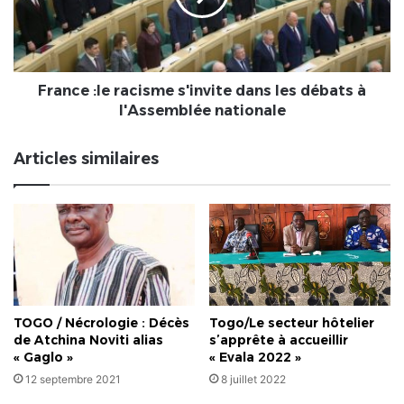
les
débats
à
l'Assemblée
nationale
France :le racisme s'invite dans les débats à
l'Assemblée nationale
Articles similaires
TOGO / Nécrologie : Décès
Togo/Le secteur hôtelier
de Atchina Noviti alias
s’apprête à accueillir
« Gaglo »
« Evala 2022 »
12 septembre 2021
8 juillet 2022