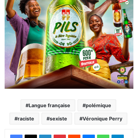
Langue française
polémique
raciste
sexiste
Véronique Perry
Facebook
X
Linkedin
Pinterest
Reddit
Messenger
WhatsApp
Telegra