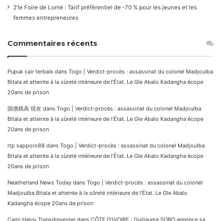
21e Foire de Lomé : Tarif préférentiel de -70 % pour les jeunes et les
femmes entrepreneures
Commentaires récents
Pupuk cair terbaik
dans
Togo | Verdict-procès : assassinat du colonel Madjoulba
Bitala et atteinte à la sûreté intérieure de l’État. Le Gle Abalo Kadangha écope
20ans de prison
国債残高 現在
dans
Togo | Verdict-procès : assassinat du colonel Madjoulba
Bitala et atteinte à la sûreté intérieure de l’État. Le Gle Abalo Kadangha écope
20ans de prison
rtp sapporo88
dans
Togo | Verdict-procès : assassinat du colonel Madjoulba
Bitala et atteinte à la sûreté intérieure de l’État. Le Gle Abalo Kadangha écope
20ans de prison
Neatherland News Today
dans
Togo | Verdict-procès : assassinat du colonel
Madjoulba Bitala et atteinte à la sûreté intérieure de l’État. Le Gle Abalo
Kadangha écope 20ans de prison
Cami Halısı Transdinyester
dans
CÔTE D’IVOIRE : Guillaume SORO annonce sa