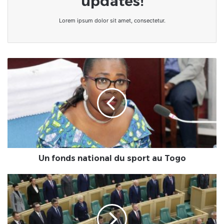
updates!
Lorem ipsum dolor sit amet, consectetur.
Un
fonds
national
du
sport
au
Togo
Un fonds national du sport au Togo
France
:le
racisme
s'invite
dans