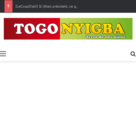
[LeCoupD’œil] Si j’étais président, ce que je ferai des « Évalas »
Menu