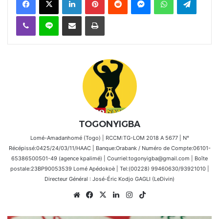
Viber
Ligne
Partager par email
Imprimer
TOGONYIGBA
Lomé-Amadanhomé (Togo) | RCCM:TG-LOM 2018 A 5677 | N°
Récépissé:0425/24/03/11/HAAC | Banque:Orabank / Numéro de Compte:06101-
65386500501-49 (agence kpalimé) | Courriel:togonyigba@gmail.com | Boîte
postale:23BP90053539 Lomé Apédokoè | Tel:(00228) 99460630/93921010 |
Directeur Général : José-Éric Kodjo GAGLI (LeDivin)
Website
Facebook
X
Linkedin
Instagram
TikTok