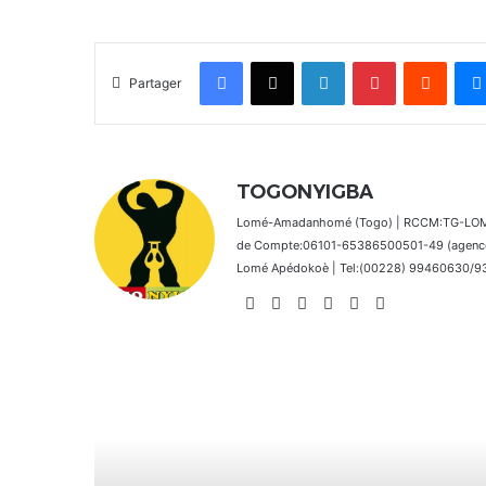
Facebook
X
Linkedin
Pinterest
Reddit
Partager
TOGONYIGBA
Lomé-Amadanhomé (Togo) | RCCM:TG-LOM 2
de Compte:06101-65386500501-49 (agence 
Lomé Apédokoè | Tel:(00228) 99460630/9392
Website
Facebook
X
Linkedin
Instagram
TikTok
Lire le suivant