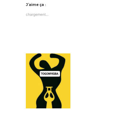
J’aime ça :
chargement…