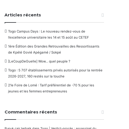
Articles récents
Togo Campus Days : Le nouveau rendez-vous de
l’excellence universitaire les 14 et 15 août au CETEF
1ère Édition des Grandes Retrouvailles des Ressortissants
de Kpélé Govié Apégamé / Sokpé
[LeCoupDeGuelle] Wow… quel peuple ?
Togo : 5 707 établissements privés autorisés pour la rentrée
2026-2027, 160 restés sur la touche
21e Foire de Lomé : Tarif préférentiel de -70 % pour les
jeunes et les femmes entrepreneures
Commentaires récents
Pupuk cair terbaik
dans
Togo | Verdict-procès : assassinat du