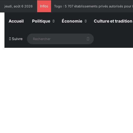
Infos
jeudi, août 6 2026
Togo : 5 707 établissements privés autorisés pour 
Accueil
Politique
Économie
Culture et tradition
Rechercher
Suivre