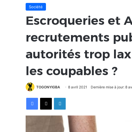
Société
Escroqueries et 
recrutements publ
autorités trop lax
les coupables ?
TOGONYIGBA
8 avril 2021
Dernière mise à jour: 8 av
Facebook
X
Linkedin