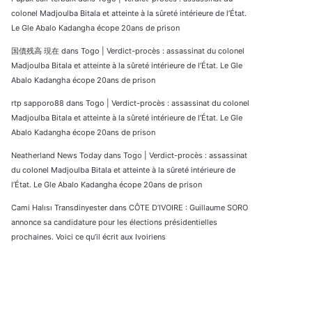
colonel Madjoulba Bitala et atteinte à la sûreté intérieure de l’État.
Le Gle Abalo Kadangha écope 20ans de prison
国債残高 現在
dans
Togo | Verdict-procès : assassinat du colonel
Madjoulba Bitala et atteinte à la sûreté intérieure de l’État. Le Gle
Abalo Kadangha écope 20ans de prison
rtp sapporo88
dans
Togo | Verdict-procès : assassinat du colonel
Madjoulba Bitala et atteinte à la sûreté intérieure de l’État. Le Gle
Abalo Kadangha écope 20ans de prison
Neatherland News Today
dans
Togo | Verdict-procès : assassinat
du colonel Madjoulba Bitala et atteinte à la sûreté intérieure de
l’État. Le Gle Abalo Kadangha écope 20ans de prison
Cami Halısı Transdinyester
dans
CÔTE D’IVOIRE : Guillaume SORO
annonce sa candidature pour les élections présidentielles
prochaines. Voici ce qu’il écrit aux Ivoiriens