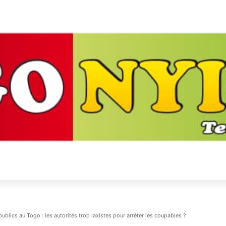
blics au Togo : les autorités trop laxistes pour arrêter les coupables ?