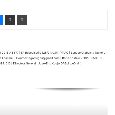
Messenger
Partager par email
Imprimer
018 A 5677 | N° Récépissé:0425/24/03/11/HAAC | Banque:Orabank / Numéro
kpalimé) | Courriel:togonyigba@gmail.com | Boîte postale:23BP90053539
1010 | Directeur Général : José-Éric Kodjo GAGLI (LeDivin)
Programme des Obsèques du
Pasteur Dr Luc Russel Adjaho