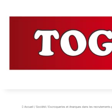
Accueil
/
Société
/
Escroqueries et Anarques dans les recrutements pu