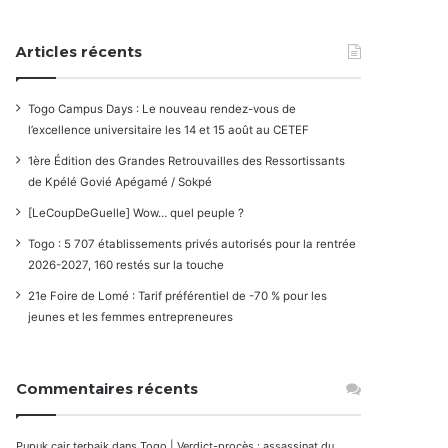
Articles récents
Togo Campus Days : Le nouveau rendez-vous de
l’excellence universitaire les 14 et 15 août au CETEF
1ère Édition des Grandes Retrouvailles des Ressortissants
de Kpélé Govié Apégamé / Sokpé
[LeCoupDeGuelle] Wow… quel peuple ?
Togo : 5 707 établissements privés autorisés pour la rentrée
2026-2027, 160 restés sur la touche
21e Foire de Lomé : Tarif préférentiel de -70 % pour les
jeunes et les femmes entrepreneures
Commentaires récents
Pupuk cair terbaik
dans
Togo | Verdict-procès : assassinat du