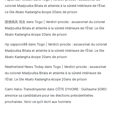
colonel Madjoulba Bitala et atteinte à la sûreté intérieure de l’État.
Le Gle Abalo Kadangha écope 20ans de prison
国債残高 現在
dans
Togo | Verdict-procès : assassinat du colonel
Madjoulba Bitala et atteinte à la sûreté intérieure de l’État. Le Gle
Abalo Kadangha écope 20ans de prison
rtp sapporo88
dans
Togo | Verdict-procès : assassinat du colonel
Madjoulba Bitala et atteinte à la sûreté intérieure de l’État. Le Gle
Abalo Kadangha écope 20ans de prison
Neatherland News Today
dans
Togo | Verdict-procès : assassinat
du colonel Madjoulba Bitala et atteinte à la sûreté intérieure de
l’État. Le Gle Abalo Kadangha écope 20ans de prison
Cami Halısı Transdinyester
dans
CÔTE D’IVOIRE : Guillaume SORO
annonce sa candidature pour les élections présidentielles
prochaines. Voici ce qu’il écrit aux Ivoiriens