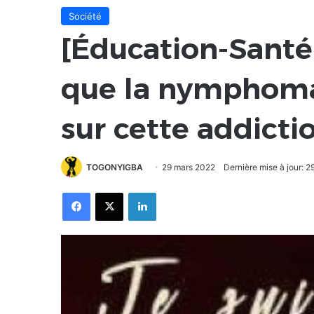
Société
[Éducation-Santé
que la nymphoman
sur cette addicti
TOGONYIGBA
29 mars 2022
Dernière mise à jour: 
Facebook
X
Linkedin