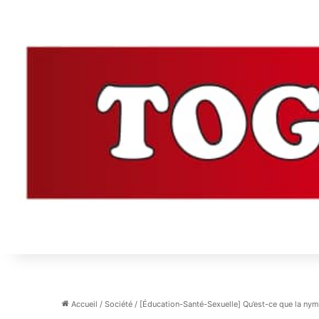
Accueil
/
Société
/
[Éducation-Santé-Sexuelle] Qu’est-ce que la nym