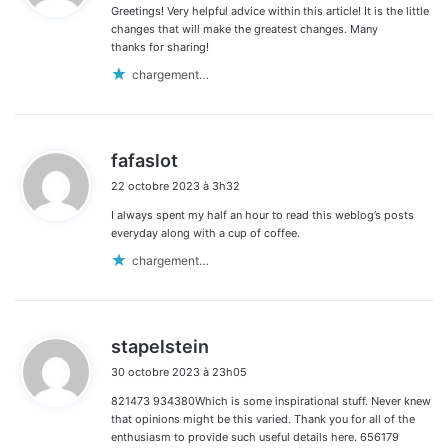
Greetings! Very helpful advice within this article! It is the little
:
changes that will make the greatest changes. Many
thanks for sharing!
chargement…
d
fafaslot
i
22 octobre 2023 à 3h32
t
I always spent my half an hour to read this weblog’s posts
:
everyday along with a cup of coffee.
chargement…
d
stapelstein
i
30 octobre 2023 à 23h05
t
821473 934380Which is some inspirational stuff. Never knew
:
that opinions might be this varied. Thank you for all of the
enthusiasm to provide such useful details here. 656179