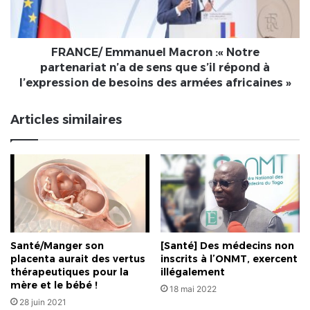
n’a
de
sens
que
FRANCE/ Emmanuel Macron :« Notre
s’il
partenariat n’a de sens que s’il répond à
répond
l’expression de besoins des armées africaines »
à
l’expression
Articles similaires
de
besoins
des
armées
africaines
»
Santé/Manger son
[Santé] Des médecins non
placenta aurait des vertus
inscrits à l’ONMT, exercent
thérapeutiques pour la
illégalement
mère et le bébé !
18 mai 2022
28 juin 2021