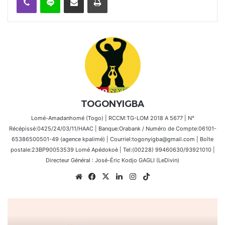
TOGONYIGBA
Lomé-Amadanhomé (Togo) | RCCM:TG-LOM 2018 A 5677 | N°
Récépissé:0425/24/03/11/HAAC | Banque:Orabank / Numéro de Compte:06101-
65386500501-49 (agence kpalimé) | Courriel:togonyigba@gmail.com | Boîte
postale:23BP90053539 Lomé Apédokoè | Tel:(00228) 99460630/93921010 |
Directeur Général : José-Éric Kodjo GAGLI (LeDivin)
Website
Facebook
X
Linkedin
Instagram
TikTok