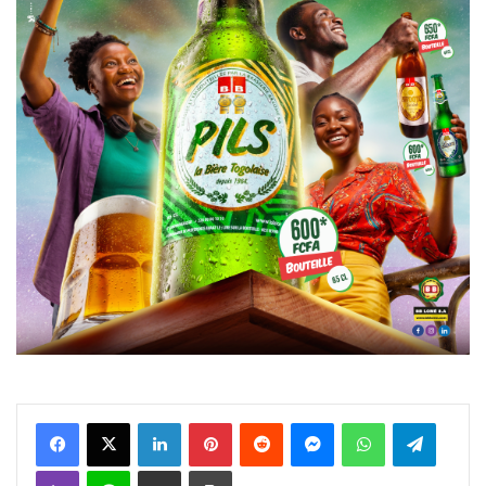
Facebook
X
Linkedin
Pinterest
Reddit
Messenger
WhatsApp
Telegra
Viber
Ligne
Partager par email
Imprimer