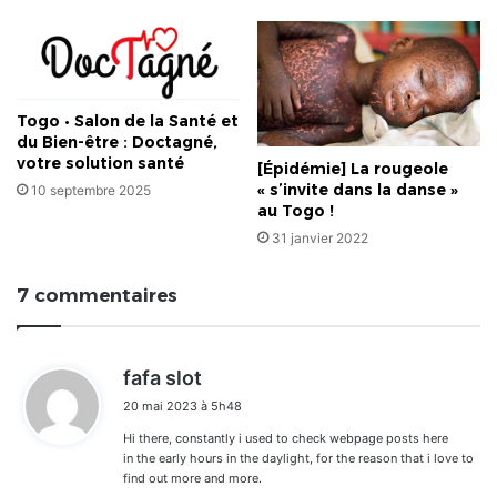
Togo • Salon de la Santé et
du Bien-être : Doctagné,
votre solution santé
[Épidémie] La rougeole
« s’invite dans la danse »
10 septembre 2025
au Togo !
31 janvier 2022
7 commentaires
d
fafa slot
i
20 mai 2023 à 5h48
t
Hi there, constantly i used to check webpage posts here
:
in the early hours in the daylight, for the reason that i love to
find out more and more.