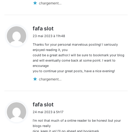
chargement…
d
fafa slot
i
23 mai 2023 à 11h48
t
Thanks for your personal marvelous posting! I seriously
:
enjoyed reading it, you
could be a great author.I will be sure to bookmark your blog
and will eventually come back at some point. I want to
encourage
you to continue your great posts, have a nice evening!
chargement…
d
fafa slot
i
24 mai 2023 à 5h17
t
I’m not that much of a online reader to be honest but your
:
blogs really
nice, keep it up! I’ll go ahead and bookmark