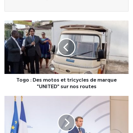
Togo
:
Des
motos
et
tricycles
de
marque
"UNITED"
sur
Togo : Des motos et tricycles de marque
nos
"UNITED" sur nos routes
routes
FRANCE/
Emmanuel
Macron
:«
Notre
partenariat