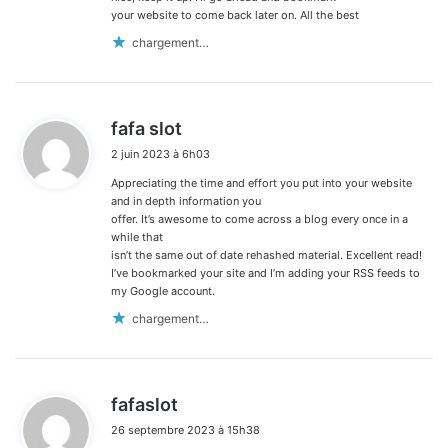
your website to come back later on. All the best
chargement…
d
fafa slot
i
2 juin 2023 à 6h03
t
Appreciating the time and effort you put into your website
:
and in depth information you
offer. It’s awesome to come across a blog every once in a
while that
isn’t the same out of date rehashed material. Excellent read!
I’ve bookmarked your site and I’m adding your RSS feeds to
my Google account.
chargement…
d
fafaslot
i
26 septembre 2023 à 15h38
t