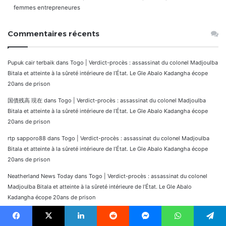
femmes entrepreneures
Commentaires récents
Pupuk cair terbaik
dans
Togo | Verdict-procès : assassinat du colonel Madjoulba
Bitala et atteinte à la sûreté intérieure de l’État. Le Gle Abalo Kadangha écope
20ans de prison
国債残高 現在
dans
Togo | Verdict-procès : assassinat du colonel Madjoulba
Bitala et atteinte à la sûreté intérieure de l’État. Le Gle Abalo Kadangha écope
20ans de prison
rtp sapporo88
dans
Togo | Verdict-procès : assassinat du colonel Madjoulba
Bitala et atteinte à la sûreté intérieure de l’État. Le Gle Abalo Kadangha écope
20ans de prison
Neatherland News Today
dans
Togo | Verdict-procès : assassinat du colonel
Madjoulba Bitala et atteinte à la sûreté intérieure de l’État. Le Gle Abalo
Kadangha écope 20ans de prison
Cami Halısı Transdinyester
dans
CÔTE D’IVOIRE : Guillaume SORO annonce sa
candidature pour les élections présidentielles prochaines. Voici ce qu’il écrit aux
Facebook
X
Linkedin
Reddit
Messenger
WhatsApp
Telegram