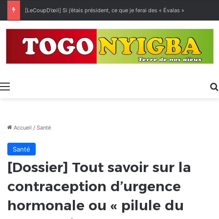
[LeCoupD’œil] Si j’étais président, ce que je ferai des « Évalas »
Menu
Accueil
/
Santé
Santé
[Dossier] Tout savoir sur la
contraception d’urgence
hormonale ou « pilule du