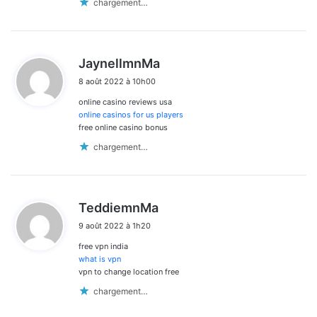
chargement…
d
JaynellmnMa
i
8 août 2022 à 10h00
t
online casino reviews usa
:
online casinos for us players
free online casino bonus
chargement…
d
TeddiemnMa
i
9 août 2022 à 1h20
t
free vpn india
:
what is vpn
vpn to change location free
chargement…