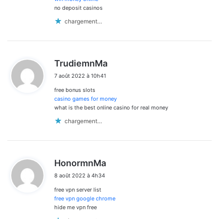
no deposit casinos
chargement…
d
TrudiemnMa
i
7 août 2022 à 10h41
t
free bonus slots
:
casino games for money
what is the best online casino for real money
chargement…
d
HonormnMa
i
8 août 2022 à 4h34
t
free vpn server list
:
free vpn google chrome
hide me vpn free