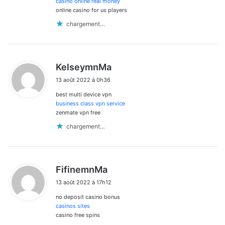
casino online real money
online casino for us players
chargement…
d
KelseymnMa
i
13 août 2022 à 0h36
t
best multi device vpn
:
business class vpn service
zenmate vpn free
chargement…
d
FifinemnMa
i
13 août 2022 à 17h12
t
no deposit casino bonus
:
casinos sites
casino free spins