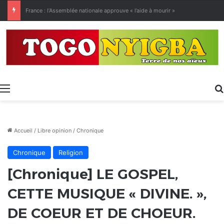
[LeCoupD’œil] Le chassé-croisé entre vacanciers de juillet et d’août a commencé.
Menu
Accueil
/
Libre opinion
/
Chronique
Chronique
Religion
[Chronique] LE GOSPEL,
CETTE MUSIQUE « DIVINE. »,
DE COEUR ET DE CHOEUR.