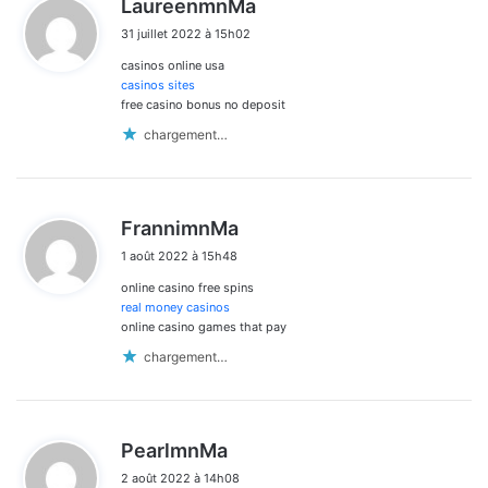
LaureenmnMa
i
31 juillet 2022 à 15h02
t
casinos online usa
:
casinos sites
free casino bonus no deposit
chargement…
d
FrannimnMa
i
1 août 2022 à 15h48
t
online casino free spins
:
real money casinos
online casino games that pay
chargement…
d
PearlmnMa
i
2 août 2022 à 14h08
t