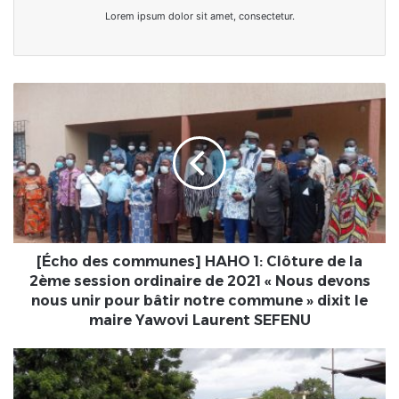
Lorem ipsum dolor sit amet, consectetur.
[Écho
des
communes]
HAHO
1:
Clôture
de
la
2ème
session
[Écho des communes] HAHO 1: Clôture de la
ordinaire
2ème session ordinaire de 2021 « Nous devons
de
nous unir pour bâtir notre commune » dixit le
2021
maire Yawovi Laurent SEFENU
«
Nous
L'Association
devons
des
nous
Natifs