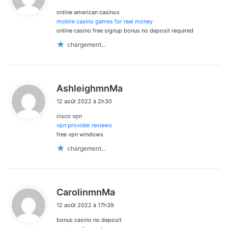
t
online american casinos
:
mobile casino games for real money
online casino free signup bonus no deposit required
chargement…
d
AshleighmnMa
i
12 août 2022 à 2h30
t
cisco vpn
:
vpn provider reviews
free vpn windows
chargement…
d
CarolinmnMa
i
12 août 2022 à 17h39
t
bonus casino no deposit
: