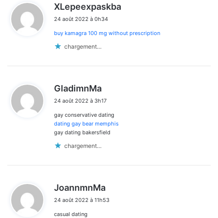
d
XLepeexpaskba
i
24 août 2022 à 0h34
t
buy kamagra 100 mg without prescription
:
chargement…
d
GladimnMa
i
24 août 2022 à 3h17
t
gay conservative dating
:
dating gay bear memphis
gay dating bakersfield
chargement…
d
JoannmnMa
i
24 août 2022 à 11h53
t
casual dating