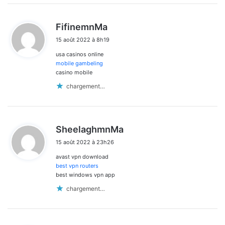
d
FifinemnMa
i
15 août 2022 à 8h19
t
usa casinos online
:
mobile gambeling
casino mobile
chargement…
d
SheelaghmnMa
i
15 août 2022 à 23h26
t
avast vpn download
:
best vpn routers
best windows vpn app
chargement…