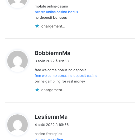
mobile online casino
:
bester online casino bonus
no deposit bonuses
chargement…
d
BobbiemnMa
i
3 août 2022 à 12h33
t
free welcome bonus no deposit
:
free welcome bonus no deposit casino
online gambling for real money
chargement…
d
LesliemnMa
i
4 août 2022 à 10h56
t
casino free spins
:
win money online