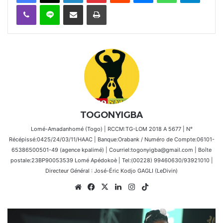
Viber
Ligne
Partager par email
Imprimer
TOGONYIGBA
Lomé-Amadanhomé (Togo) | RCCM:TG-LOM 2018 A 5677 | N°
Récépissé:0425/24/03/11/HAAC | Banque:Orabank / Numéro de Compte:06101-
65386500501-49 (agence kpalimé) | Courriel:togonyigba@gmail.com | Boîte
postale:23BP90053539 Lomé Apédokoè | Tel:(00228) 99460630/93921010 |
Directeur Général : José-Éric Kodjo GAGLI (LeDivin)
Website
Facebook
X
Linkedin
Instagram
TikTok