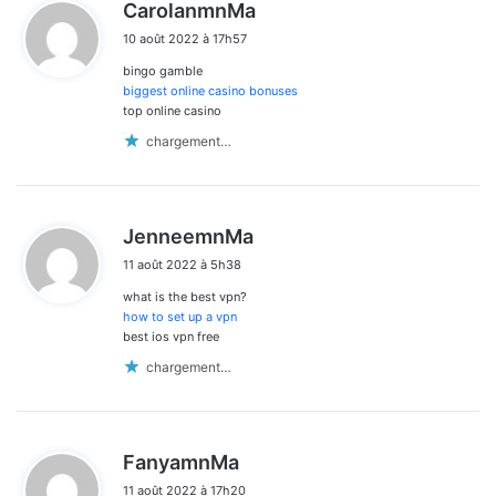
d
CarolanmnMa
i
10 août 2022 à 17h57
t
bingo gamble
:
biggest online casino bonuses
top online casino
chargement…
d
JenneemnMa
i
11 août 2022 à 5h38
t
what is the best vpn?
:
how to set up a vpn
best ios vpn free
chargement…
d
FanyamnMa
i
11 août 2022 à 17h20