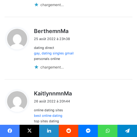
chargement…
d
BerthemnMa
i
25 août 2022 à 23h38
t
dating direct
:
gay, dating singles gmail
personals online
chargement…
d
KaitlynnmnMa
i
26 août 2022 à 20h44
t
online dating sites
:
best online dating
top sites dating
chargement…
Facebook
X
Linkedin
Reddit
Messenger
WhatsApp
Telegram