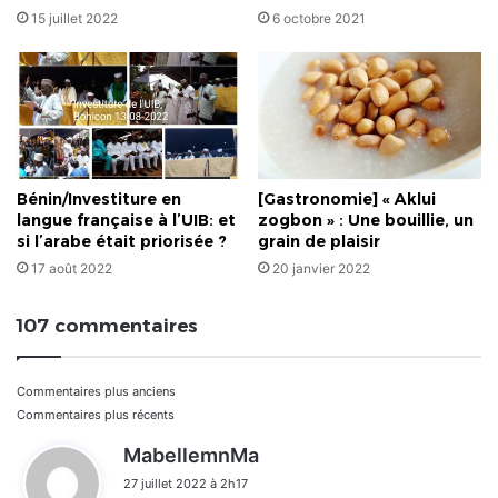
15 juillet 2022
6 octobre 2021
Bénin/Investiture en
[Gastronomie] « Aklui
langue française à l’UIB: et
zogbon » : Une bouillie, un
si l’arabe était priorisée ?
grain de plaisir
17 août 2022
20 janvier 2022
107 commentaires
Navigation
Commentaires plus anciens
Commentaires plus récents
dans
d
MabellemnMa
i
les
27 juillet 2022 à 2h17
t