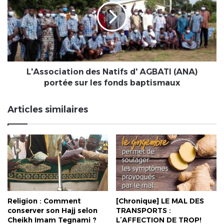
unir
d'
pour
AGBATI
bâtir
(ANA)
notre
portée
commune
sur
»
les
dixit
fonds
L'Association des Natifs d' AGBATI (ANA)
le
baptismaux
portée sur les fonds baptismaux
maire
Yawovi
Articles similaires
Laurent
SEFENU
Religion : Comment
[Chronique] LE MAL DES
conserver son Hajj selon
TRANSPORTS :
Cheikh Imam Tegnami ?
L’AFFECTION DE TROP!