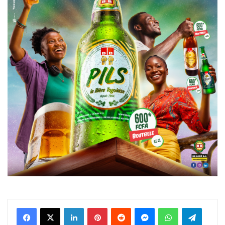
Facebook
X
Linkedin
Pinterest
Reddit
Messenger
WhatsApp
Telegra