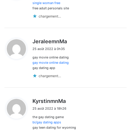
:
single woman free
free adult personals site
chargement…
d
JeraleemnMa
i
25 août 2022 à 0h35
t
gay movie online dating
:
gay movie online dating
gay dating app
chargement…
d
KyrstinmnMa
i
25 août 2022 à 18h26
t
the gay dating game
:
bi/gay dating apps
gay teen dating for wyoming