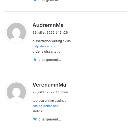
d
AudremnMa
i
29 juillet 2022 à 15h26
t
dissertation writing skills
:
help dissertation
order a dissertation
chargement…
d
VerenamnMa
i
29 juillet 2022 à 18h44
t
top usa online casinos
:
casino online usa
slotos
chargement…