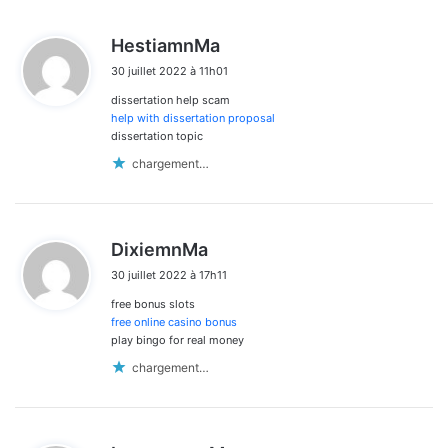
d
HestiamnMa
i
30 juillet 2022 à 11h01
t
dissertation help scam
:
help with dissertation proposal
dissertation topic
chargement…
d
DixiemnMa
i
30 juillet 2022 à 17h11
t
free bonus slots
:
free online casino bonus
play bingo for real money
chargement…
d