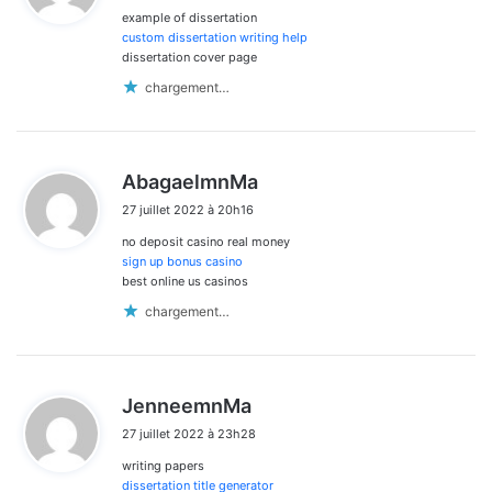
commentaires
example of dissertation
:
custom dissertation writing help
dissertation cover page
chargement…
d
AbagaelmnMa
i
27 juillet 2022 à 20h16
t
no deposit casino real money
:
sign up bonus casino
best online us casinos
chargement…
d
JenneemnMa
i
27 juillet 2022 à 23h28
t
writing papers
:
dissertation title generator