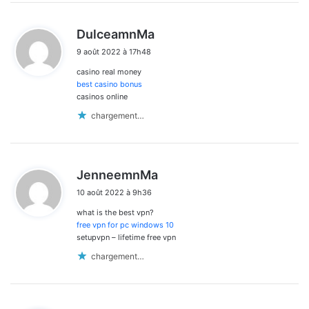
d
DulceamnMa
i
9 août 2022 à 17h48
t
casino real money
:
best casino bonus
casinos online
chargement…
d
JenneemnMa
i
10 août 2022 à 9h36
t
what is the best vpn?
:
free vpn for pc windows 10
setupvpn – lifetime free vpn
chargement…