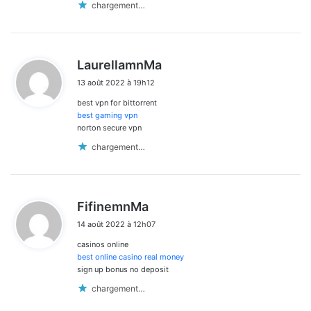
chargement…
d
LaurellamnMa
i
13 août 2022 à 19h12
t
best vpn for bittorrent
:
best gaming vpn
norton secure vpn
chargement…
d
FifinemnMa
i
14 août 2022 à 12h07
t
casinos online
:
best online casino real money
sign up bonus no deposit
chargement…