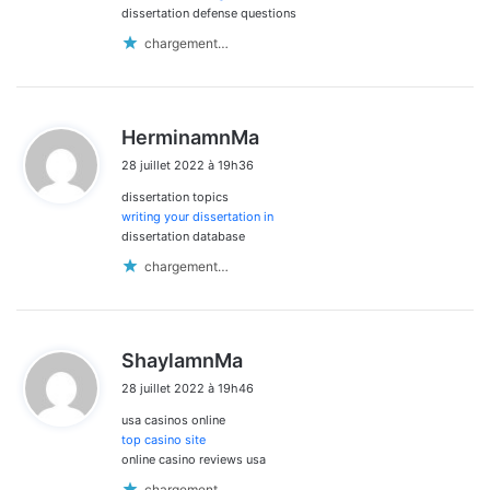
dissertation defense questions
chargement…
d
HerminamnMa
i
28 juillet 2022 à 19h36
t
dissertation topics
:
writing your dissertation in
dissertation database
chargement…
d
ShaylamnMa
i
28 juillet 2022 à 19h46
t
usa casinos online
:
top casino site
online casino reviews usa
chargement…