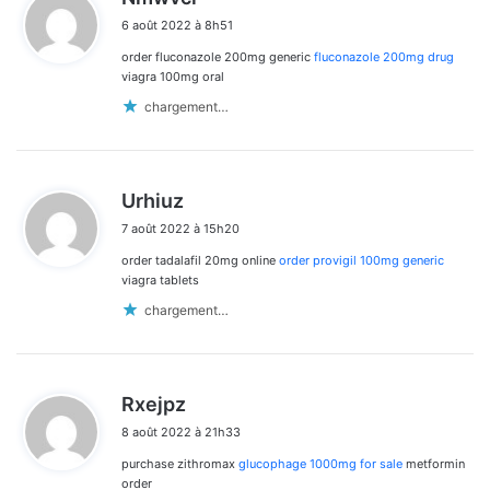
i
6 août 2022 à 8h51
t
order fluconazole 200mg generic
fluconazole 200mg drug
:
viagra 100mg oral
chargement…
d
Urhiuz
i
7 août 2022 à 15h20
t
order tadalafil 20mg online
order provigil 100mg generic
:
viagra tablets
chargement…
d
Rxejpz
i
8 août 2022 à 21h33
t
purchase zithromax
glucophage 1000mg for sale
metformin
:
order