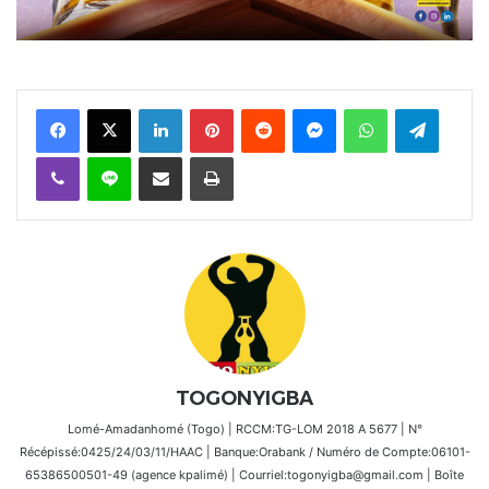
Facebook
X
Linkedin
Pinterest
Reddit
Messenger
WhatsApp
Telegra
Viber
Ligne
Partager par email
Imprimer
TOGONYIGBA
Lomé-Amadanhomé (Togo) | RCCM:TG-LOM 2018 A 5677 | N°
Récépissé:0425/24/03/11/HAAC | Banque:Orabank / Numéro de Compte:06101-
65386500501-49 (agence kpalimé) | Courriel:togonyigba@gmail.com | Boîte