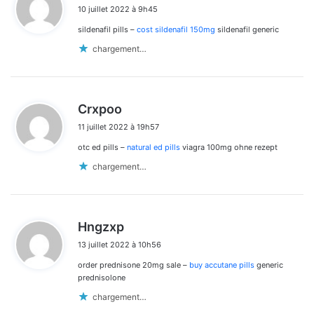
i
10 juillet 2022 à 9h45
t
sildenafil pills –
cost sildenafil 150mg
sildenafil generic
:
chargement…
d
Crxpoo
i
11 juillet 2022 à 19h57
t
otc ed pills –
natural ed pills
viagra 100mg ohne rezept
:
chargement…
d
Hngzxp
i
13 juillet 2022 à 10h56
t
order prednisone 20mg sale –
buy accutane pills
generic
:
prednisolone
chargement…