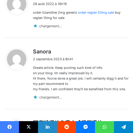
i
28 août 2022 à 18h19
t
order tizanidine 2mg generic
order reglan 20mg sale
buy
:
reglan 10mg for sale
chargement…
d
Sanora
i
2 septembre 2023 à 8h41
t
Greate article. Keep posting such kind of info
:
on your blog. Im really impressed by it.
Hi there, You’ve done a great job. I will certainly digg it and for
my part recommend to
my friends. I am confident they’ll be benefited from this site.
chargement…
d
国产线播放免费人成视频播放
i
26 octobre 2023 à 0h17
t
Facebook
X
Linkedin
Reddit
Messenger
WhatsApp
Telegram