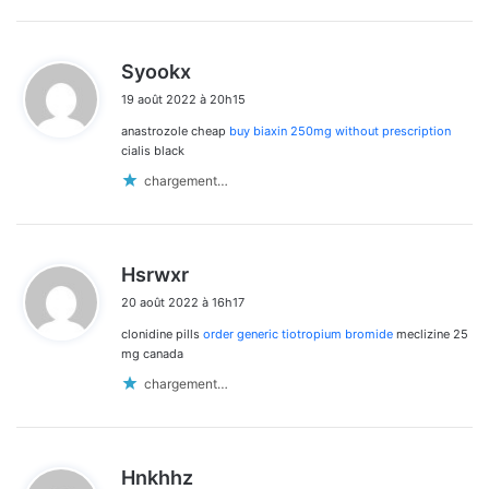
d
Syookx
i
19 août 2022 à 20h15
t
anastrozole cheap
buy biaxin 250mg without prescription
:
cialis black
chargement…
d
Hsrwxr
i
20 août 2022 à 16h17
t
clonidine pills
order generic tiotropium bromide
meclizine 25
:
mg canada
chargement…
d
Hnkhhz