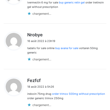
ivermectin 6 mg for sale
buy generic retin gel
order tretinoin
:
gel without prescription
chargement…
d
Nrobye
i
16 août 2022 à 23h19
t
tadalis for sale online
buy avana for sale
voltaren 50mg
:
generic
chargement…
d
Fezfcf
i
18 août 2022 à 5h26
t
indocin 75mg drug
order trimox 500mg without prescription
:
order generic trimox 250mg
chargement…