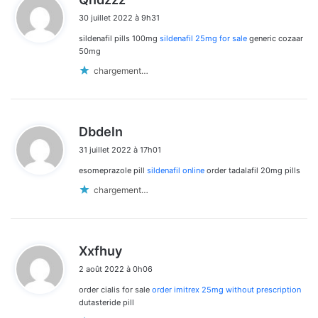
i
30 juillet 2022 à 9h31
t
sildenafil pills 100mg
sildenafil 25mg for sale
generic cozaar
:
50mg
chargement…
d
Dbdeln
i
31 juillet 2022 à 17h01
t
esomeprazole pill
sildenafil online
order tadalafil 20mg pills
:
chargement…
d
Xxfhuy
i
2 août 2022 à 0h06
t
order cialis for sale
order imitrex 25mg without prescription
:
dutasteride pill