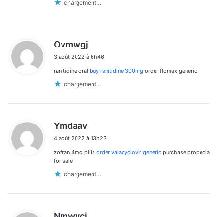
chargement…
d
Ovmwgj
i
3 août 2022 à 6h46
t
ranitidine oral
buy ranitidine 300mg
order flomax generic
:
chargement…
d
Ymdaav
i
4 août 2022 à 13h23
t
zofran 4mg pills
order valacyclovir generic
purchase propecia
:
for sale
chargement…
d
Nmwvci