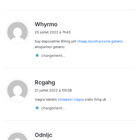
d
Whyrmo
i
20 juillet 2022 à 7h43
t
buy dapoxetine 90mg pill
cheap levothyroxine generic
:
allopurinol generic
chargement…
d
Rcgahg
i
21 juillet 2022 à 10h38
t
viagra tablets
cheapest viagra
cialis 5mg uk
:
chargement…
d
Odnljc
i