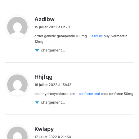
d
Azdlbw
i
15 juillet 2022 à 0h29
t
order generic gabapentin 100mg –
lasix us
buy ivermectin
:
12mg
chargement…
d
Hhjfqg
i
16 juillet 2022 à 15h42
t
cost hydroxychloroquine –
cenforce oral
cost cenforce 50mg
:
chargement…
d
Kwlapy
i
17 juillet 2022 à 21h54
t