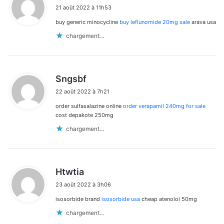
i
21 août 2022 à 11h53
t
buy generic minocycline
buy leflunomide 20mg sale
arava usa
:
chargement…
d
Sngsbf
i
22 août 2022 à 7h21
t
order sulfasalazine online
order verapamil 240mg for sale
:
cost depakote 250mg
chargement…
d
Htwtia
i
23 août 2022 à 3h06
t
isosorbide brand
isosorbide usa
cheap atenolol 50mg
:
chargement…