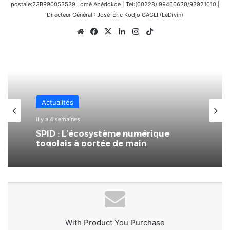
postale:23BP90053539 Lomé Apédokoè | Tel:(00228) 99460630/93921010 |
Directeur Général : José-Éric Kodjo GAGLI (LeDivin)
Website
Facebook
X
Linkedin
Instagram
TikTok
Actualités
il y a 4 semaines
SPID : L’écosystème numérique
togolais à portée de main
With Product You Purchase