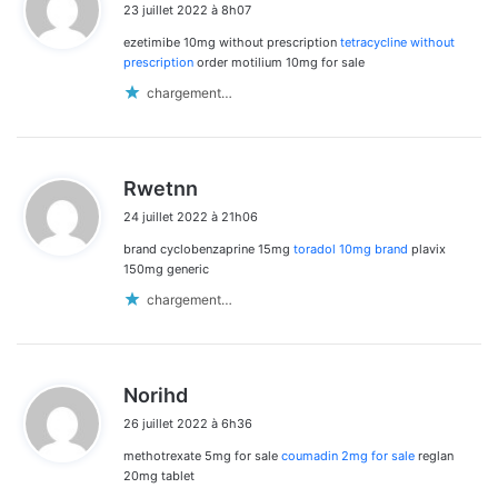
23 juillet 2022 à 8h07
t
ezetimibe 10mg without prescription
tetracycline without
:
prescription
order motilium 10mg for sale
chargement…
d
Rwetnn
i
24 juillet 2022 à 21h06
t
brand cyclobenzaprine 15mg
toradol 10mg brand
plavix
:
150mg generic
chargement…
d
Norihd
i
26 juillet 2022 à 6h36
t
methotrexate 5mg for sale
coumadin 2mg for sale
reglan
:
20mg tablet