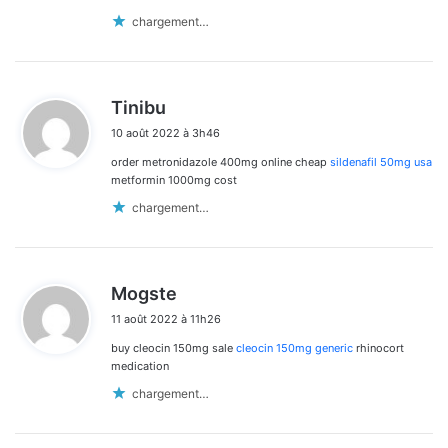
chargement…
d
Tinibu
i
10 août 2022 à 3h46
t
order metronidazole 400mg online cheap
sildenafil 50mg usa
:
metformin 1000mg cost
chargement…
d
Mogste
i
11 août 2022 à 11h26
t
buy cleocin 150mg sale
cleocin 150mg generic
rhinocort
:
medication
chargement…