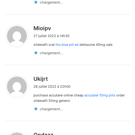
chargement…
d
Mioipv
i
27 juillet 2022 à 14h35
t
sildenafil oral
the blue pill ed
deltasone 40mg sale
:
chargement…
d
Ukijrt
i
28 juillet 2022 à 22h00
t
purchase accutane online cheap
accutane 10mg pills
order
:
sildenafil 50mg generic
chargement…
d
Qndzzz