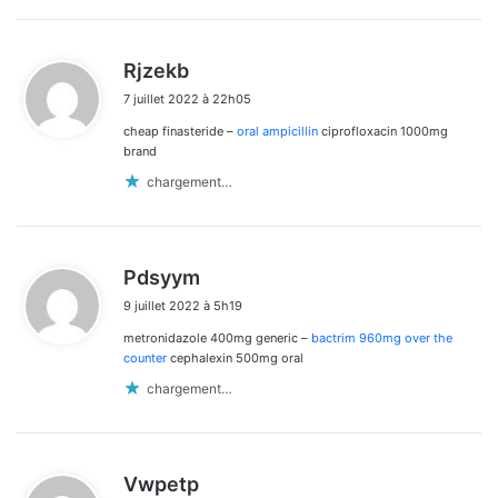
d
Rjzekb
i
7 juillet 2022 à 22h05
t
cheap finasteride –
oral ampicillin
ciprofloxacin 1000mg
:
brand
chargement…
d
Pdsyym
i
9 juillet 2022 à 5h19
t
metronidazole 400mg generic –
bactrim 960mg over the
:
counter
cephalexin 500mg oral
chargement…
d
Vwpetp