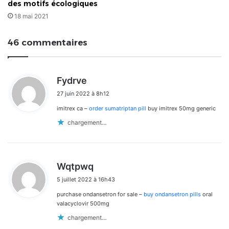
des motifs écologiques
18 mai 2021
46 commentaires
d
Fydrve
i
27 juin 2022 à 8h12
t
imitrex ca –
order sumatriptan pill
buy imitrex 50mg generic
:
chargement…
d
Wqtpwq
i
5 juillet 2022 à 16h43
t
purchase ondansetron for sale –
buy ondansetron pills
oral
:
valacyclovir 500mg
chargement…