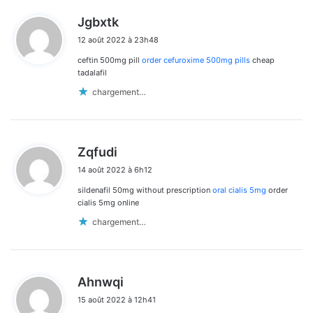
d
Jgbxtk
i
12 août 2022 à 23h48
t
ceftin 500mg pill
order cefuroxime 500mg pills
cheap
:
tadalafil
chargement…
d
Zqfudi
i
14 août 2022 à 6h12
t
sildenafil 50mg without prescription
oral cialis 5mg
order
:
cialis 5mg online
chargement…
d
Ahnwqi
i
15 août 2022 à 12h41
t