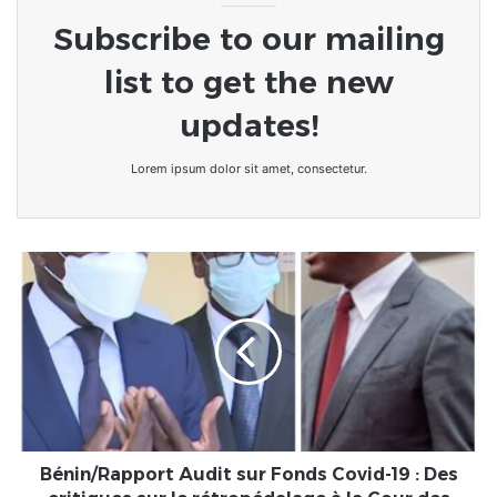
Subscribe to our mailing
list to get the new
updates!
Lorem ipsum dolor sit amet, consectetur.
Bénin/Rapport
Audit
sur
Fonds
Covid-
19
:
Des
critiques
sur
Bénin/Rapport Audit sur Fonds Covid-19 : Des
le