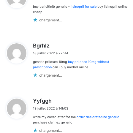
buy baricitinib generic –
lisinopril for sale
buy lisinopril online
:
cheap
chargement…
d
Bgrhlz
i
18 juillet 2022 à 22h14
t
generic prilosec 10mg
buy prilosec 10mg without
:
prescription
can i buy medrol online
chargement…
d
Yyfggh
i
19 juillet 2022 à 14h03
t
write my cover letter for me
order desloratadine generic
:
purchase clarinex generic
chargement…