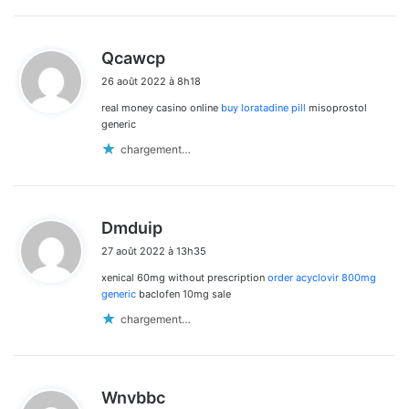
d
Qcawcp
i
26 août 2022 à 8h18
t
real money casino online
buy loratadine pill
misoprostol
:
generic
chargement…
d
Dmduip
i
27 août 2022 à 13h35
t
xenical 60mg without prescription
order acyclovir 800mg
:
generic
baclofen 10mg sale
chargement…
d
Wnvbbc