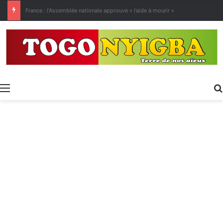
[LeCoupD’œil] Le chassé-croisé entre vacanciers de juillet et d’août a commencé.
Menu