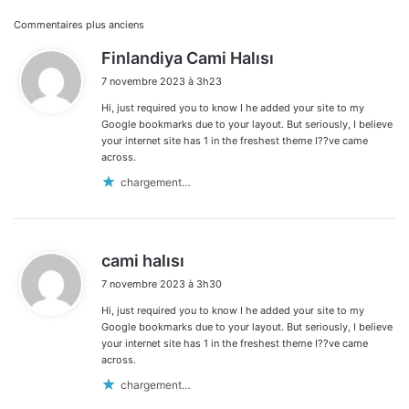
Navigation
Commentaires plus anciens
d
Finlandiya Cami Halısı
dans
i
7 novembre 2023 à 3h23
t
les
Hi, just required you to know I he added your site to my
:
commentaires
Google bookmarks due to your layout. But seriously, I believe
your internet site has 1 in the freshest theme I??ve came
across.
chargement…
d
cami halısı
i
7 novembre 2023 à 3h30
t
Hi, just required you to know I he added your site to my
:
Google bookmarks due to your layout. But seriously, I believe
your internet site has 1 in the freshest theme I??ve came
across.
chargement…