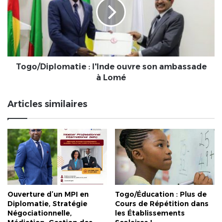
ouvre
son
ambassade
à
Lomé
Togo/Diplomatie : l'Inde ouvre son ambassade
à Lomé
Articles similaires
Ouverture d’un MPI en
Togo/Éducation : Plus de
Diplomatie, Stratégie
Cours de Répétition dans
Négociationnelle,
les Établissements