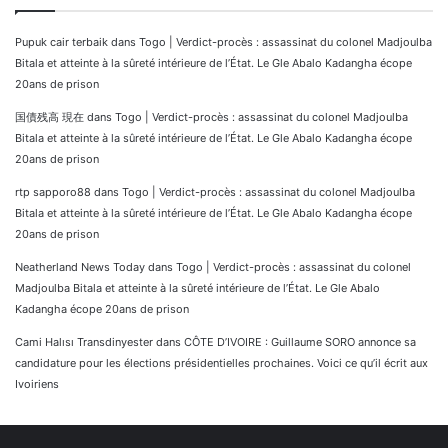
Pupuk cair terbaik
dans
Togo | Verdict-procès : assassinat du colonel Madjoulba
Bitala et atteinte à la sûreté intérieure de l’État. Le Gle Abalo Kadangha écope
20ans de prison
国債残高 現在
dans
Togo | Verdict-procès : assassinat du colonel Madjoulba
Bitala et atteinte à la sûreté intérieure de l’État. Le Gle Abalo Kadangha écope
20ans de prison
rtp sapporo88
dans
Togo | Verdict-procès : assassinat du colonel Madjoulba
Bitala et atteinte à la sûreté intérieure de l’État. Le Gle Abalo Kadangha écope
20ans de prison
Neatherland News Today
dans
Togo | Verdict-procès : assassinat du colonel
Madjoulba Bitala et atteinte à la sûreté intérieure de l’État. Le Gle Abalo
Kadangha écope 20ans de prison
Cami Halısı Transdinyester
dans
CÔTE D’IVOIRE : Guillaume SORO annonce sa
candidature pour les élections présidentielles prochaines. Voici ce qu’il écrit aux
Ivoiriens