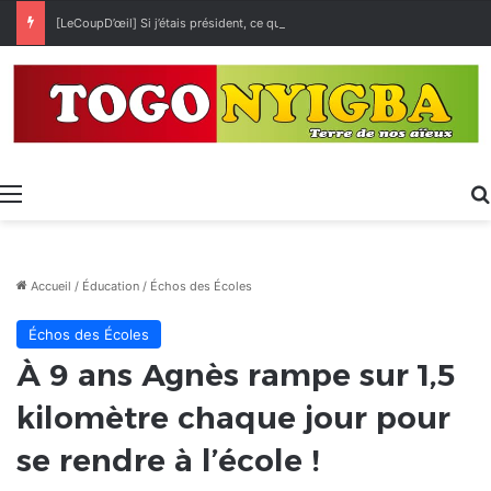
[LeCoupD’œil] Si j’étais président, ce que je ferai des « Évalas »
Menu
Accueil
/
Éducation
/
Échos des Écoles
Échos des Écoles
À 9 ans Agnès rampe sur 1,5
kilomètre chaque jour pour
se rendre à l’école !