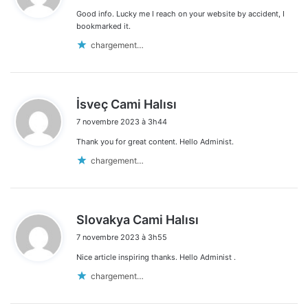
Good info. Lucky me I reach on your website by accident, I
:
bookmarked it.
chargement…
d
İsveç Cami Halısı
i
7 novembre 2023 à 3h44
t
Thank you for great content. Hello Administ.
:
chargement…
d
Slovakya Cami Halısı
i
7 novembre 2023 à 3h55
t
Nice article inspiring thanks. Hello Administ .
:
chargement…