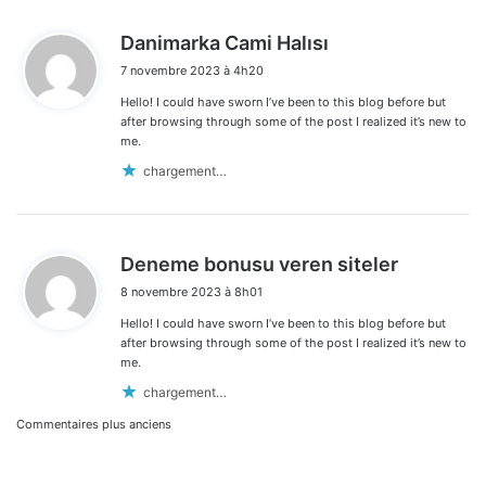
d
Danimarka Cami Halısı
i
7 novembre 2023 à 4h20
t
Hello! I could have sworn I’ve been to this blog before but
:
after browsing through some of the post I realized it’s new to
me.
chargement…
d
Deneme bonusu veren siteler
i
8 novembre 2023 à 8h01
t
Hello! I could have sworn I’ve been to this blog before but
:
after browsing through some of the post I realized it’s new to
me.
chargement…
Navigation
Commentaires plus anciens
dans