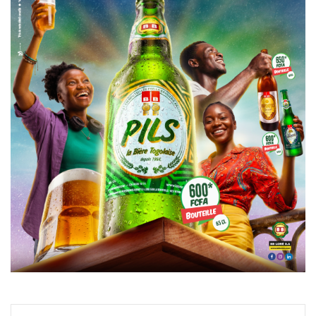
Facebook
X
Linkedin
Pinterest
Reddit
Messenger
WhatsApp
Telegra