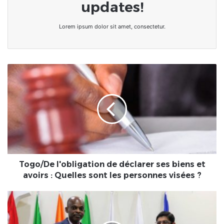
updates!
Lorem ipsum dolor sit amet, consectetur.
Togo/De
l'obligation
de
déclarer
ses
biens
et
avoirs
:
Quelles
Togo/De l'obligation de déclarer ses biens et
sont
avoirs : Quelles sont les personnes visées ?
les
personnes
Togo/Diplomatie
visées
:
?
l'Inde