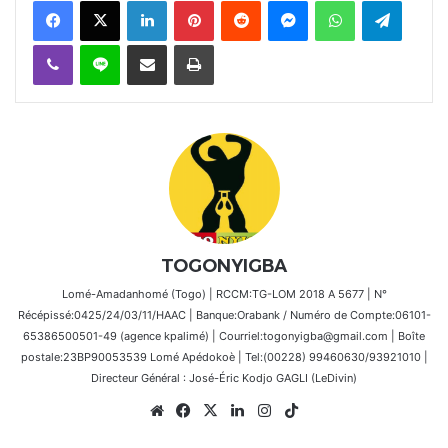
Viber
Ligne
Partager par email
Imprimer
TOGONYIGBA
Lomé-Amadanhomé (Togo) | RCCM:TG-LOM 2018 A 5677 | N°
Récépissé:0425/24/03/11/HAAC | Banque:Orabank / Numéro de Compte:06101-
65386500501-49 (agence kpalimé) | Courriel:togonyigba@gmail.com | Boîte
postale:23BP90053539 Lomé Apédokoè | Tel:(00228) 99460630/93921010 |
Directeur Général : José-Éric Kodjo GAGLI (LeDivin)
Website
Facebook
X
Linkedin
Instagram
TikTok